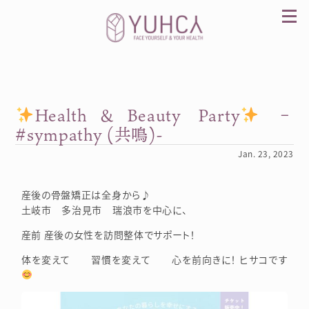
Skip
to
content
Health＆Beauty Party
–
カラダを整え、習慣を変えて、心を前向きに。産
前産後訪問整体 YUHCA（ユウカ）
#sympathy (共鳴)-
Jan. 23, 2023
産後の骨盤矯正は全身から♪
土岐市 多治見市 瑞浪市を中心に、
産前 産後の女性を訪問整体でサポート！
体を変えて 習慣を変えて 心を前向きに！ ヒサコです