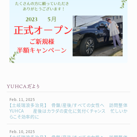
YUHCAだより
Feb. 11, 2025
【土岐瑞浪多治見】 骨盤/産後/すべての女性へ 訪問整体
YUHCA 産後はカラダの変化に気付くチャンス 忙しいか
らこそ効率的に
Feb. 10, 2025
【土岐瑞浪多治見】 骨盤/産後/すべての女性へ 訪問整体