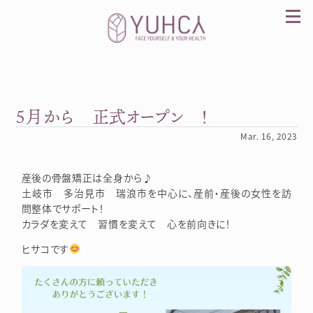
Skip
to
content
5月から 正式オープン ！
カラダを整え、習慣を変えて、心を前向きに。産
前産後訪問整体 YUHCA（ユウカ）
Mar. 16, 2023
産後の骨盤矯正は全身から♪
土岐市 多治見市 瑞浪市を中心に、産前・産後の女性を訪
問整体でサポート！
カラダを変えて 習慣を変えて 心を前向きに！
ヒサコです