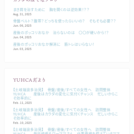
まき肩を治すために 胸を開くのは逆効果！？？
Aug. 31, 2025
骨盤ベルト？腹帯？どっちを使ったらいいの？ そもそも必要？？
Jun. 06, 2025
産後のポッコリおなか 治らないのは 〇〇が硬いから！？
Jun. 04, 2025
産後のポッコリおなか解消に 筋トレはいらない！
Jun. 03, 2025
YUHCAだより
【土岐瑞浪多治見】 骨盤/産後/すべての女性へ 訪問整体
YUHCA 産後はカラダの変化に気付くチャンス 忙しいからこ
そ効率的に
Feb. 11, 2025
【土岐瑞浪多治見】 骨盤/産後/すべての女性へ 訪問整体
YUHCA 産後はカラダの変化に気付くチャンス 忙しいからこ
そ効率的に
Feb. 10, 2025
【土岐瑞浪多治見】 骨盤/産後/すべての女性へ 訪問整体
YUHCA 毎日頑張るワーママさん 仕事復帰を控えているママ