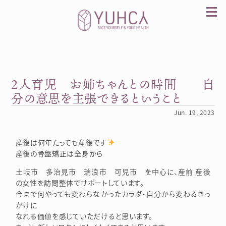
Skip
to
content
2人育児 お姉ちゃんとの時間 自
カラダを整え、習慣を変えて、心を前向きに。産
前産後訪問整体 YUHCA（ユウカ）
分の意思を主張できるということ
Jun. 19, 2023
産後は何年たっても産後です
産後の骨盤矯正は全身から
土岐市 多治見市 瑞浪市 可児市 を中心に、産前 産後
の女性を訪問整体でサポートしています。
今まで何やっても変わらなかったカラダ・自分から変わるきっ
かけに
なれる価値を感じていただけると思います。