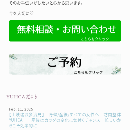
そのお手伝いがしたいと心から思います。
今を大切に♡
YUHCAだより
Feb. 11, 2025
【土岐瑞浪多治見】 骨盤/産後/すべての女性へ 訪問整体
YUHCA 産後はカラダの変化に気付くチャンス 忙しいか
らこそ効率的に