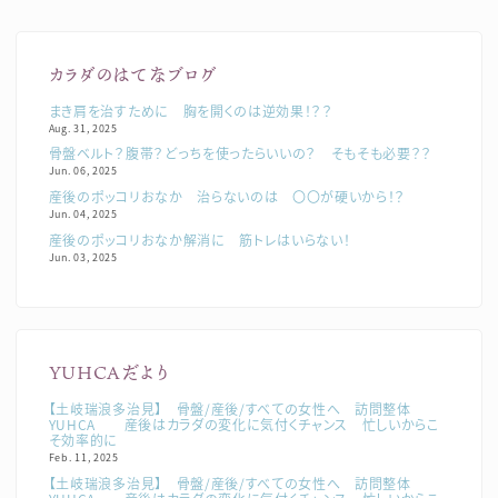
カラダのはてなブログ
まき肩を治すために 胸を開くのは逆効果！？？
Aug. 31, 2025
骨盤ベルト？腹帯？どっちを使ったらいいの？ そもそも必要？？
Jun. 06, 2025
産後のポッコリおなか 治らないのは 〇〇が硬いから！？
Jun. 04, 2025
産後のポッコリおなか解消に 筋トレはいらない！
Jun. 03, 2025
YUHCAだより
【土岐瑞浪多治見】 骨盤/産後/すべての女性へ 訪問整体
YUHCA 産後はカラダの変化に気付くチャンス 忙しいからこ
そ効率的に
Feb. 11, 2025
【土岐瑞浪多治見】 骨盤/産後/すべての女性へ 訪問整体