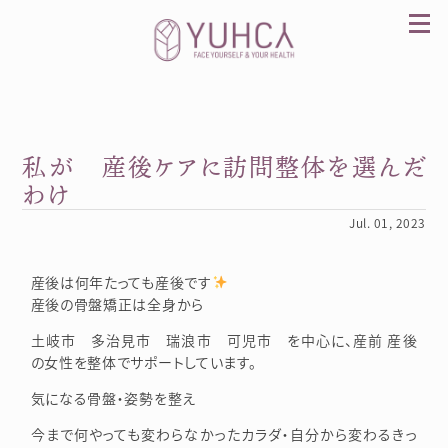
Skip
to
content
私が 産後ケアに訪問整体を選んだ
カラダを整え、習慣を変えて、心を前向きに。産
前産後訪問整体 YUHCA（ユウカ）
わけ
Jul. 01, 2023
産後は何年たっても産後です
産後の骨盤矯正は全身から
土岐市 多治見市 瑞浪市 可児市 を中心に、産前 産後
の女性を整体でサポートしています。
気になる骨盤・姿勢を整え
今まで何やっても変わらなかったカラダ・自分から変わるきっ