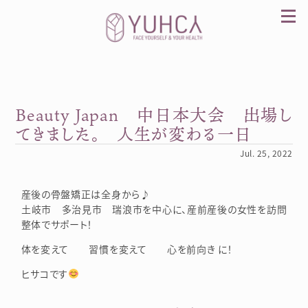
Skip
to
content
Beauty Japan 中日本大会 出場し
カラダを整え、習慣を変えて、心を前向きに。産
前産後訪問整体 YUHCA（ユウカ）
てきました。 人生が変わる一日
Jul. 25, 2022
産後の骨盤矯正は全身から♪
土岐市 多治見市 瑞浪市を中心に、産前産後の女性を訪問
整体でサポート！
体を変えて 習慣を変えて 心を前向き に！
ヒサコです