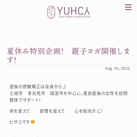
Skip
to
content
夏休み特別企画！ 親子ヨガ開催しま
カラダを整え、習慣を変えて、心を前向きに。産
前産後訪問整体 YUHCA（ユウカ）
す！
Aug. 03, 2022
産後の骨盤矯正は全身から♪
土岐市 多治見市 瑞浪市を中心に、産前産後の女性を訪問
整体でサポート！
体を変えて 習慣を変えて 心を前向き に！
ヒサコです