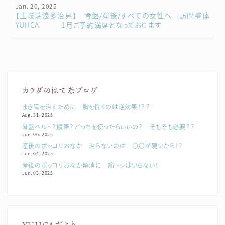
Jan. 20, 2025
【土岐瑞浪多治見】 骨盤/産後/すべての女性へ 訪問整体
YUHCA 1月ご予約満席となっております
カラダのはてなブログ
まき肩を治すために 胸を開くのは逆効果！？？
Aug. 31, 2025
骨盤ベルト？腹帯？どっちを使ったらいいの？ そもそも必要？？
Jun. 06, 2025
産後のポッコリおなか 治らないのは 〇〇が硬いから！？
Jun. 04, 2025
産後のポッコリおなか解消に 筋トレはいらない！
Jun. 03, 2025