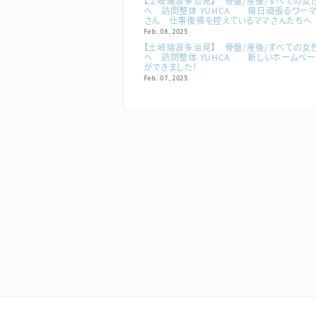
【土岐瑞浪多治見】 骨盤/産後/すべての女
へ 訪問整体 YUHCA 毎日頑張るワー
さん 仕事復帰を控えているママさんたちへ
Feb. 08, 2025
【土岐瑞浪多治見】 骨盤/産後/すべての女
へ 訪問整体 YUHCA 新しいホームペ
ができました！
Feb. 07, 2025