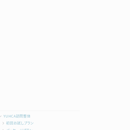
YUHCA訪問整体
初回お試しプラン