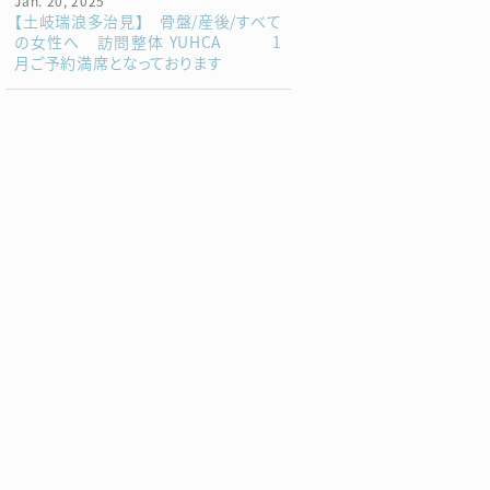
Jan. 20, 2025
【土岐瑞浪多治見】 骨盤/産後/すべて
の女性へ 訪問整体 YUHCA 1
月ご予約満席となっております