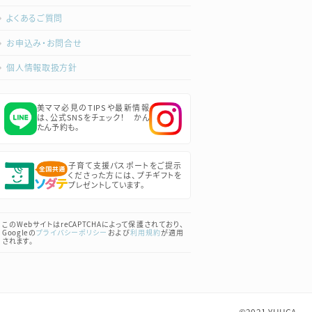
よくあるご質問
お申込み・お問合せ
個人情報取扱方針
美ママ必見のTIPSや最新情報
は、公式SNSをチェック！ かん
たん予約も。
子育て支援パスポートをご提示
くださった方には、プチギフトを
プレゼントしています。
このWebサイトはreCAPTCHAによって保護されており、
Googleの
プライバシーポリシー
および
利用規約
が適用
されます。
©2021
YUHCA