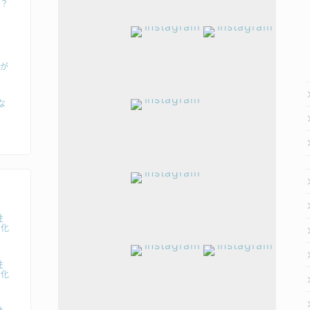
？
？
〇が
な
性
変化
性
変化