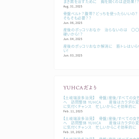
まき肩を治すために 胸を開くのは逆効果！？
Aug. 31, 2025
骨盤ベルト？腹帯？どっちを使ったらいいの
そもそも必要？？
Jun. 06, 2025
産後のポッコリおなか 治らないのは 〇
硬いから！？
Jun. 04, 2025
産後のポッコリおなか解消に 筋トレはいら
い！
Jun. 03, 2025
YUHCAだより
【土岐瑞浪多治見】 骨盤/産後/すべての女
へ 訪問整体 YUHCA 産後はカラダの
に気付くチャンス 忙しいからこそ効率的に
Feb. 11, 2025
【土岐瑞浪多治見】 骨盤/産後/すべての女
へ 訪問整体 YUHCA 産後はカラダの
に気付くチャンス 忙しいからこそ効率的に
Feb. 10, 2025