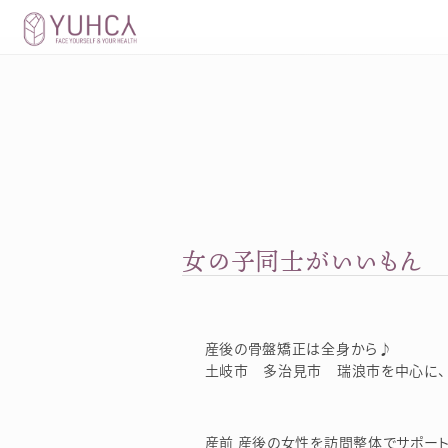
Skip
to
content
女の子同士がいいもん
産後の骨盤矯正は全身から♪
土岐市 多治見市 瑞浪市を中心に、
産前 産後の女性を訪問整体でサポート