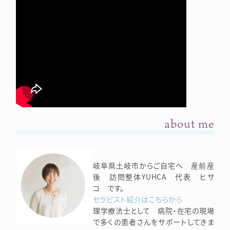
about me
岐阜県土岐市からご自宅へ 産前産
後 訪問整体YUHCA 代表 ヒサ
コ です。
セラピスト紹介はこちらから
理学療法士として 病院・在宅の現場
で多くの患者さんをサポートしてきま