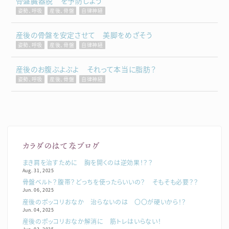
骨盤臓器脱 を予防しよう
姿勢、呼吸
産後、骨盤
自律神経
産後の骨盤を安定させて 美脚をめざそう
姿勢、呼吸
産後、骨盤
自律神経
産後のお腹ぶよぶよ それって本当に脂肪？
姿勢、呼吸
産後、骨盤
自律神経
カラダのはてなブログ
まき肩を治すために 胸を開くのは逆効果！？？
Aug. 31, 2025
骨盤ベルト？腹帯？どっちを使ったらいいの？ そもそも必要？？
Jun. 06, 2025
産後のポッコリおなか 治らないのは 〇〇が硬いから！？
Jun. 04, 2025
産後のポッコリおなか解消に 筋トレはいらない！