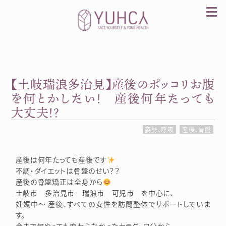
Skip
to
content
【土岐瑞浪多治見】産後のポッコリお腹
カラダを整え、習慣を変えて、心を前向きに。産
前産後訪問整体 YUHCA（ユウカ）
を何とかしたい！ 産後何年たっても
大丈夫！？
姿勢、呼吸
産後、骨盤
産後は何年たっても産後です
不調・ダイエットは骨盤のせい？？
産後の骨盤矯正は全身から
土岐市 多治見市 瑞浪市 可児市 を中心に、
妊娠中～ 産後、すべての女性を訪問整体でサポートしていま
す。