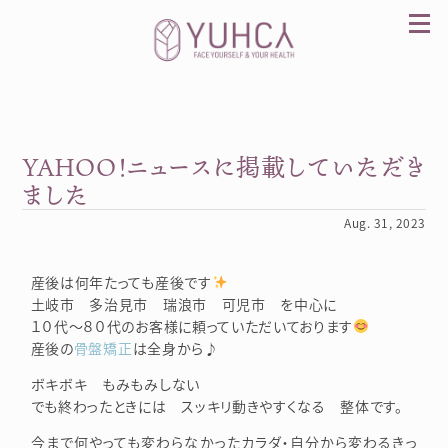
Skip
to
content
YAHOO！ニュースに掲載していただき
カラダを整え、習慣を変えて、心を前向きに。産
前産後訪問整体 YUHCA（ユウカ）
ました
Aug. 31, 2023
産後は何年たっても産後です
土岐市 多治見市 瑞浪市 可児市 を中心に
１０代～８０代のお客様に頼っていただいております
産後の
骨盤矯正
は全身から♪
ボキボキ もみもみしない
でも終わったときには スッキリ動きやすくなる 整体です。
今まで何やっても変わらなかったカラダ・自分から変わるきっ