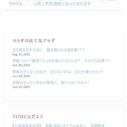
YUHCA 1月ご予約満席となっております
カラダのはてなブログ
まき肩を治すために 胸を開くのは逆効果！？？
Aug. 31, 2025
骨盤ベルト？腹帯？どっちを使ったらいいの？ そもそも必要？？
Jun. 06, 2025
産後のポッコリおなか 治らないのは 〇〇が硬いから！？
Jun. 04, 2025
産後のポッコリおなか解消に 筋トレはいらない！
Jun. 03, 2025
YUHCAだより
【土岐瑞浪多治見】 骨盤/産後/すべての女性へ 訪問整体