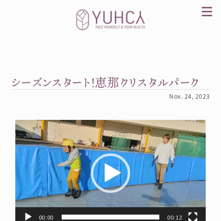
Skip
to
content
シーズンスタート！恵那クリスタルパーク
カラダを整え、習慣を変えて、心を前向きに。産
前産後訪問整体 YUHCA（ユウカ）
Nov. 24, 2023
Video
Player
00:00
00:12