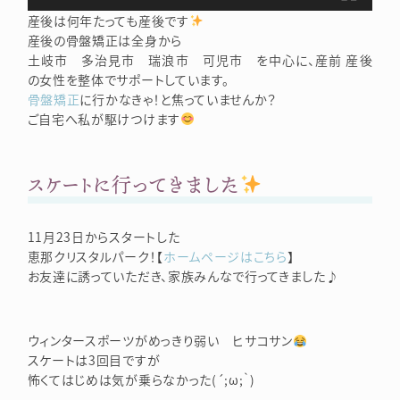
産後は何年たっても産後です
産後の骨盤矯正は全身から
土岐市 多治見市 瑞浪市 可児市 を中心に、産前 産後
の女性を整体でサポートしています。
骨盤矯正
に行かなきゃ！と焦っていませんか？
ご自宅へ私が駆けつけます
スケートに行ってきました
11月23日からスタートした
恵那クリスタルパーク！【
ホームページはこちら
】
お友達に誘っていただき、家族みんなで行ってきました♪
ウィンタースポーツがめっきり弱い ヒサコサン
スケートは3回目ですが
怖くてはじめは気が乗らなかった(´;ω;｀)