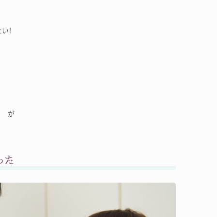
い！
顔 が
った