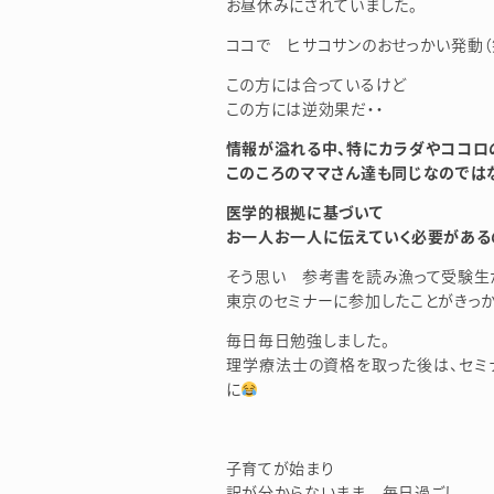
お昼休みにされていました。
ココで ヒサコサンのおせっかい発動（
この方には合っているけど
この方には逆効果だ・・
情報が溢れる中、特にカラダやココロ
このころのママさん達も同じなのでは
医学的根拠に基づいて
お一人お一人に伝えていく必要がある
そう思い 参考書を読み漁って受験生か
東京のセミナーに参加したことがきっ
毎日毎日勉強しました。
理学療法士の資格を取った後は、セミ
に
子育てが始まり
訳が分からないまま 毎日過ごし