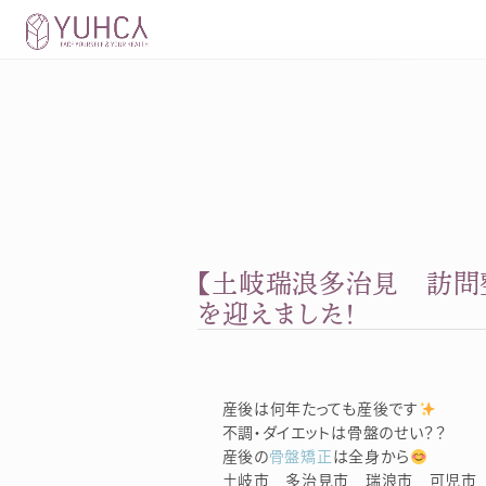
Skip
to
content
【土岐瑞浪多治見 訪問整
を迎えました！
産後は何年たっても産後です
不調・ダイエットは骨盤のせい？？
産後の
骨盤矯正
は全身から
土岐市 多治見市 瑞浪市 可児市 