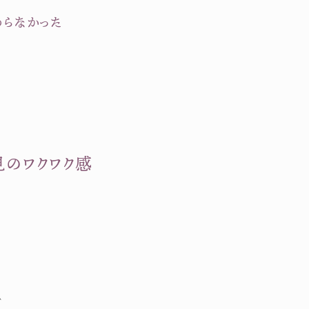
わらなかった
見のワクワク感
ど