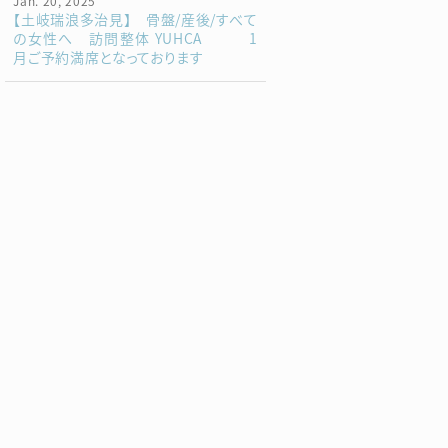
Jan. 20, 2025
【土岐瑞浪多治見】 骨盤/産後/すべて
の女性へ 訪問整体 YUHCA 1
月ご予約満席となっております