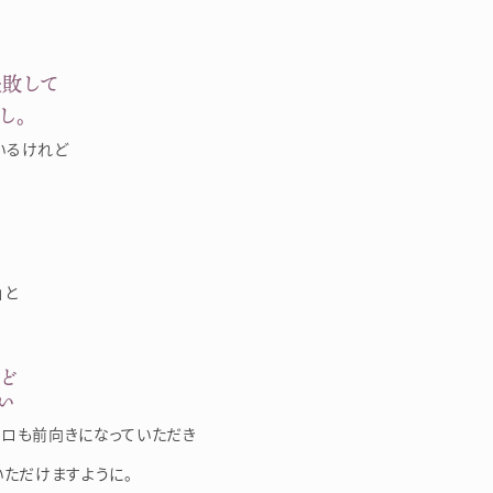
失敗して
し。
いるけれど
」と
ど
い
コロも前向きになっていただき
いただけますように。