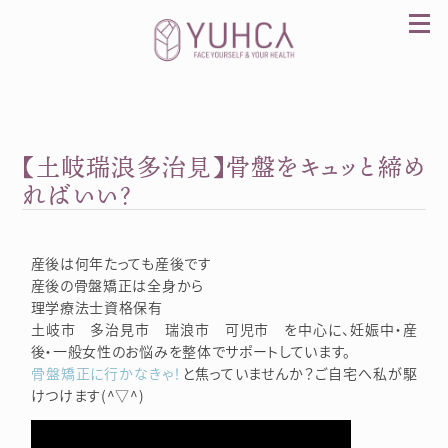
Skip
to
content
【土岐瑞浪多治見】骨盤をキュッと締め
カラダを整え、習慣を変えて、心を前向きに。産
前産後訪問整体 YUHCA（ユウカ）
ればいい？
産後は何年たっても産後です
産後の骨盤矯正は全身から
理学療法士資格保有
土岐市 多治見市 瑞浪市 可児市 を中心に、妊娠中・産
後・一般女性のお悩みを整体でサポートしています。
骨盤矯正に行かなきゃ！
と焦っていませんか？ご自宅へ私が駆
けつけます(^▽^)