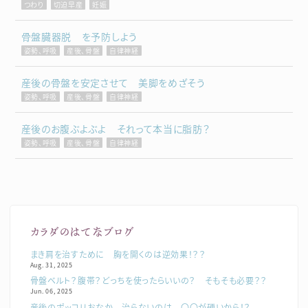
つわり
切迫早産
妊娠
骨盤臓器脱 を予防しよう
姿勢、呼吸
産後、骨盤
自律神経
産後の骨盤を安定させて 美脚をめざそう
姿勢、呼吸
産後、骨盤
自律神経
産後のお腹ぶよぶよ それって本当に脂肪？
姿勢、呼吸
産後、骨盤
自律神経
カラダのはてなブログ
まき肩を治すために 胸を開くのは逆効果！？？
Aug. 31, 2025
骨盤ベルト？腹帯？どっちを使ったらいいの？ そもそも必要？？
Jun. 06, 2025
産後のポッコリおなか 治らないのは 〇〇が硬いから！？