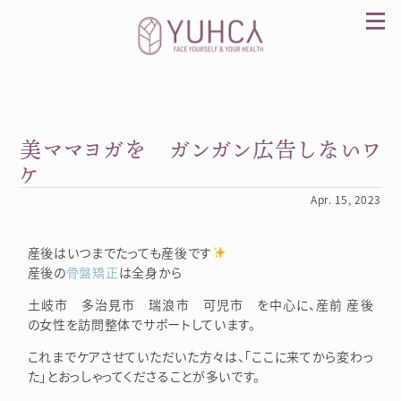
Skip
to
content
美ママヨガを ガンガン広告しないワ
カラダを整え、習慣を変えて、心を前向きに。産
前産後訪問整体 YUHCA（ユウカ）
ケ
Apr. 15, 2023
産後はいつまでたっても産後です
産後の
骨盤矯正
は全身から
土岐市 多治見市 瑞浪市 可児市 を中心に、産前 産後
の女性を訪問整体でサポートしています。
これまでケアさせていただいた方々は、「ここに来てから変わっ
た」とおっしゃってくださることが多いです。