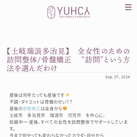
Skip
to
content
【土岐瑞浪多治見】 全女性のための
カラダを整え、習慣を変えて、心を前向きに。産
前産後訪問整体 YUHCA（ユウカ）
訪問整体/骨盤矯正 “訪問”という方
法を選んだわけ
Sep. 07, 2024
産後は何年たっても産後です
不調・ダイエットは骨盤のせい？？
産後の
骨盤矯正
は全身から
土岐市 多治見市 瑞浪市 可児市 を中心に、
妊娠中～ 産後、すべての女性を訪問整体でサポートしていま
す。
今まで何やっても変わらなかったカラダ・自分から