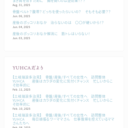
まき肩を治すために 胸を開くのは逆効果！？？
Aug. 31, 2025
骨盤ベルト？腹帯？どっちを使ったらいいの？ そもそも必要？？
Jun. 06, 2025
産後のポッコリおなか 治らないのは 〇〇が硬いから！？
Jun. 04, 2025
産後のポッコリおなか解消に 筋トレはいらない！
Jun. 03, 2025
YUHCAだより
【土岐瑞浪多治見】 骨盤/産後/すべての女性へ 訪問整体
YUHCA 産後はカラダの変化に気付くチャンス 忙しいからこ
そ効率的に
Feb. 11, 2025
【土岐瑞浪多治見】 骨盤/産後/すべての女性へ 訪問整体
YUHCA 産後はカラダの変化に気付くチャンス 忙しいからこ
そ効率的に
Feb. 10, 2025
【土岐瑞浪多治見】 骨盤/産後/すべての女性へ 訪問整体
YUHCA 毎日頑張るワーママさん 仕事復帰を控えているママ
さんたちへ
Feb. 08, 2025