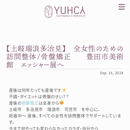
Skip
to
content
【土岐瑞浪多治見】 全女性のための
カラダを整え、習慣を変えて、心を前向きに。産
前産後訪問整体 YUHCA（ユウカ）
訪問整体/骨盤矯正 豊田市美術
館 エッシャー展へ
Sep. 16, 2024
産後は何年たっても産後です
不調・ダイエットは骨盤のせい？？
産後の
骨盤矯正
は全身から
土岐市 多治見市 瑞浪市 可児市 を中心に、
妊娠中～ 産後、すべての女性を訪問整体でサポートしていま
す。
今まで何やっても変わらなかったカラダ・自分から