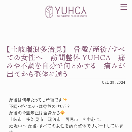
Skip
to
content
【土岐瑞浪多治見】 骨盤/産後/すべ
カラダを整え、習慣を変えて、心を前向きに。産
前産後訪問整体 YUHCA（ユウカ）
ての女性へ 訪問整体 YUHCA 痛
みや不調を自分で何とかする 痛みが
出てから整体に通う
Oct. 29, 2024
産後は何年たっても産後です
不調・ダイエットは骨盤のせい？？
産後の骨盤矯正は全身から
土岐市 多治見市 瑞浪市 可児市 を中心に、
妊娠中～ 産後、すべての女性を訪問整体でサポートしていま
す。