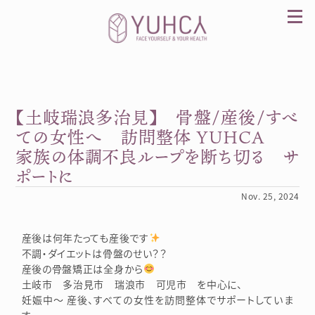
Skip
to
content
【土岐瑞浪多治見】 骨盤/産後/すべ
カラダを整え、習慣を変えて、心を前向きに。産
前産後訪問整体 YUHCA（ユウカ）
ての女性へ 訪問整体 YUHCA
家族の体調不良ループを断ち切る サ
ポートに
Nov. 25, 2024
産後は何年たっても産後です
不調・ダイエットは骨盤のせい？？
産後の骨盤矯正は全身から
土岐市 多治見市 瑞浪市 可児市 を中心に、
妊娠中～ 産後、すべての女性を訪問整体でサポートしていま
す。