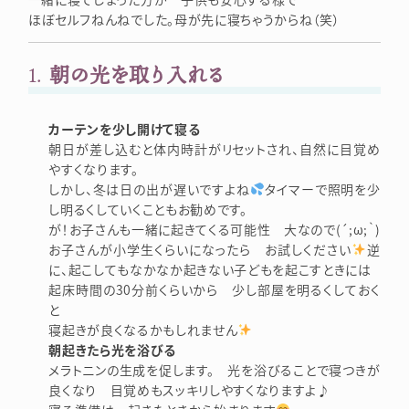
ほぼセルフねんねでした。母が先に寝ちゃうからね（笑）
1.
朝の光を取り入れる
カーテンを少し開けて寝る
朝日が差し込むと体内時計がリセットされ、自然に目覚め
やすくなります。
しかし、冬は日の出が遅いですよね
タイマーで照明を少
し明るくしていくこともお勧めです。
が！お子さんも一緒に起きてくる可能性 大なので(´;ω;｀)
お子さんが小学生くらいになったら お試しください
逆
に、起こしてもなかなか起きない子どもを起こすときには
起床時間の30分前くらいから 少し部屋を明るくしておく
と
寝起きが良くなるかもしれません
朝起きたら光を浴びる
メラトニンの生成を促します。 光を浴びることで寝つきが
良くなり 目覚めもスッキリしやすくなりますよ♪