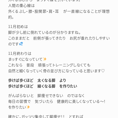
人間の重心線は
外くるぶし・膝・股関節・肩・耳 が一直線になることが理想
的。
11月初めは
脚が少し前に倒れているのが分かりますね。
このままだと 前側が張ってきたり お尻が垂れたりしやすい
のです
11月終わりは
まっすぐになっていて
これなら 普段 頑張ってトレーニングしなくても
自然と細くなっていく骨の並び方になっていると思います♡
歩けば歩くほど 太くなる脚 より
歩けば歩くほど 細くなる脚 を作りたい
がんばらないと 脚痩せできない のではなく
毎日の習慣で 気づいたら 健康的に美しくなっている～！
を作りたい
確かに、ガッツリ集中して脚痩せ！！ とすれば