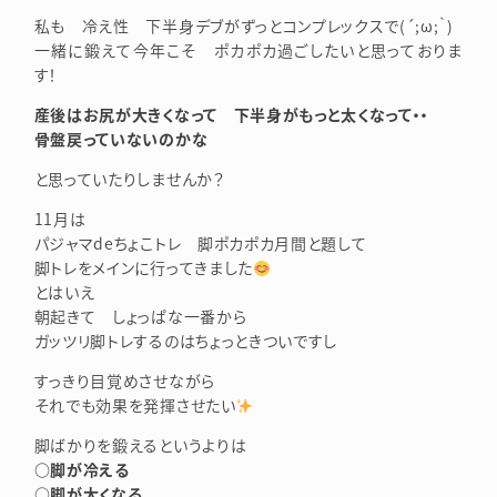
私も 冷え性 下半身デブがずっとコンプレックスで(´;ω;｀)
一緒に鍛えて今年こそ ポカポカ過ごしたいと思っておりま
す！
産後はお尻が大きくなって 下半身がもっと太くなって・・
骨盤戻っていないのかな
と思っていたりしませんか？
11月は
パジャマdeちょこトレ 脚ポカポカ月間と題して
脚トレをメインに行ってきました
とはいえ
朝起きて しょっぱな一番から
ガッツリ脚トレするのはちょっときついですし
すっきり目覚めさせながら
それでも効果を発揮させたい
脚ばかりを鍛えるというよりは
○脚が冷える
○脚が太くなる