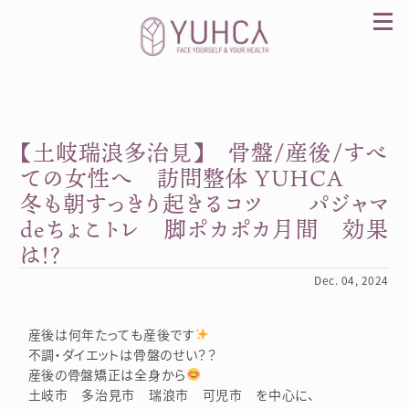
Skip
to
content
【土岐瑞浪多治見】 骨盤/産後/すべ
カラダを整え、習慣を変えて、心を前向きに。産
前産後訪問整体 YUHCA（ユウカ）
ての女性へ 訪問整体 YUHCA
冬も朝すっきり起きるコツ パジャマ
deちょこトレ 脚ポカポカ月間 効果
は！？
Dec. 04, 2024
産後は何年たっても産後です
不調・ダイエットは骨盤のせい？？
産後の骨盤矯正は全身から
土岐市 多治見市 瑞浪市 可児市 を中心に、