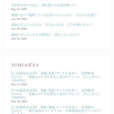
まき肩を治すために 胸を開くのは逆効果！？？
Aug. 31, 2025
骨盤ベルト？腹帯？どっちを使ったらいいの？ そもそも必要？？
Jun. 06, 2025
産後のポッコリおなか 治らないのは 〇〇が硬いから！？
Jun. 04, 2025
産後のポッコリおなか解消に 筋トレはいらない！
Jun. 03, 2025
YUHCAだより
【土岐瑞浪多治見】 骨盤/産後/すべての女性へ 訪問整体
YUHCA 産後はカラダの変化に気付くチャンス 忙しいからこ
そ効率的に
Feb. 11, 2025
【土岐瑞浪多治見】 骨盤/産後/すべての女性へ 訪問整体
YUHCA 産後はカラダの変化に気付くチャンス 忙しいからこ
そ効率的に
Feb. 10, 2025
【土岐瑞浪多治見】 骨盤/産後/すべての女性へ 訪問整体
YUHCA 毎日頑張るワーママさん 仕事復帰を控えているママ