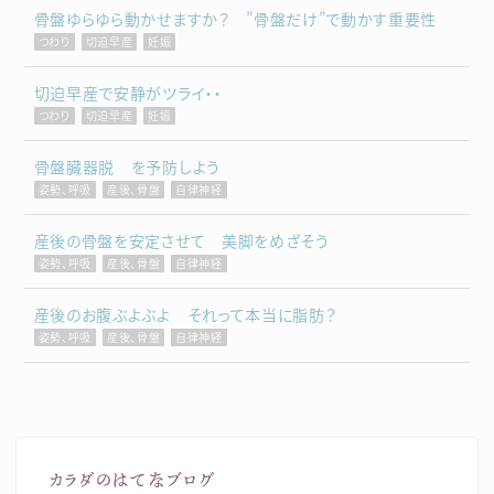
骨盤ゆらゆら動かせますか？ ”骨盤だけ”で動かす重要性
つわり
切迫早産
妊娠
切迫早産で安静がツライ・・
つわり
切迫早産
妊娠
骨盤臓器脱 を予防しよう
姿勢、呼吸
産後、骨盤
自律神経
産後の骨盤を安定させて 美脚をめざそう
姿勢、呼吸
産後、骨盤
自律神経
産後のお腹ぶよぶよ それって本当に脂肪？
姿勢、呼吸
産後、骨盤
自律神経
カラダのはてなブログ