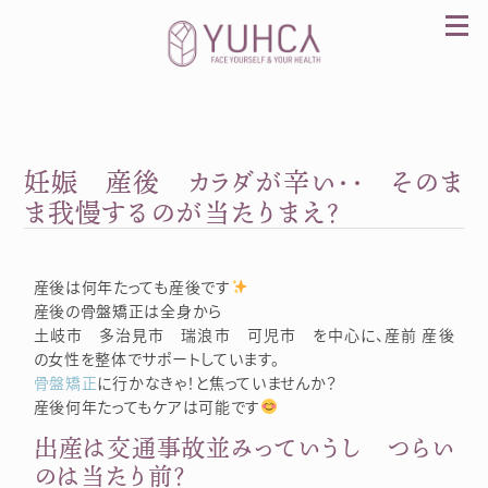
Skip
to
content
妊娠 産後 カラダが辛い・・ そのま
カラダを整え、習慣を変えて、心を前向きに。産
前産後訪問整体 YUHCA（ユウカ）
ま我慢するのが当たりまえ？
産後は何年たっても産後です
産後の骨盤矯正は全身から
土岐市 多治見市 瑞浪市 可児市 を中心に、産前 産後
の女性を整体でサポートしています。
骨盤矯正
に行かなきゃ！と焦っていませんか？
産後何年たってもケアは可能です
出産は交通事故並みっていうし つらい
のは当たり前？