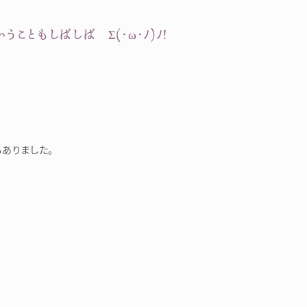
こともしばしば Σ(･ω･ﾉ)ﾉ！
ありました。