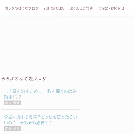
カラダのはてなブログ
YUHCAだより
よくあるご質問
ご相談・お問合せ
整体 YUHCA（ユウカ）
カラダのはてなブログ
まき肩を治すために 胸を開くのは逆
効果！？？
産後、骨盤
骨盤ベルト？腹帯？どっちを使ったらい
いの？ そもそも必要？？
産後、骨盤