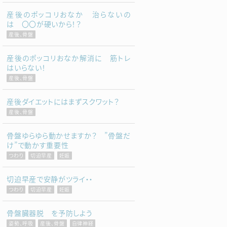
産後のポッコリおなか 治らないの
は 〇〇が硬いから！？
産後、骨盤
産後のポッコリおなか解消に 筋トレ
はいらない！
産後、骨盤
産後ダイエットにはまずスクワット？
産後、骨盤
骨盤ゆらゆら動かせますか？ ”骨盤だ
け”で動かす重要性
つわり
切迫早産
妊娠
切迫早産で安静がツライ・・
つわり
切迫早産
妊娠
骨盤臓器脱 を予防しよう
姿勢、呼吸
産後、骨盤
自律神経