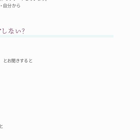
・自分から
しない？
 とお聞きすると
と