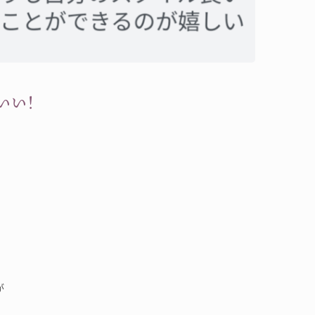
いい！
が