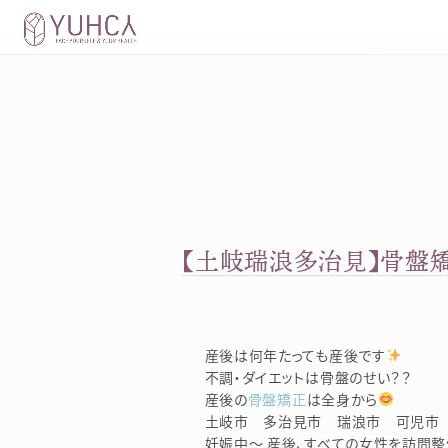
Skip
to
content
【土岐瑞浪多治見】骨盤
産後は何年たっても産後です
不調・ダイエットは骨盤のせい？？
産後の
骨盤矯正
は全身から
土岐市 多治見市 瑞浪市 可児市 
妊娠中～ 産後、すべての女性を訪問整