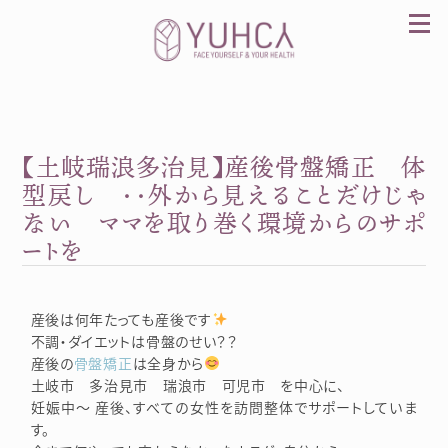
Skip
to
content
【土岐瑞浪多治見】産後骨盤矯正 体
カラダを整え、習慣を変えて、心を前向きに。産
前産後訪問整体 YUHCA（ユウカ）
型戻し ・・外から見えることだけじゃ
ない ママを取り巻く環境からのサポ
ートを
産後は何年たっても産後です
不調・ダイエットは骨盤のせい？？
産後の
骨盤矯正
は全身から
土岐市 多治見市 瑞浪市 可児市 を中心に、
妊娠中～ 産後、すべての女性を訪問整体でサポートしていま
す。