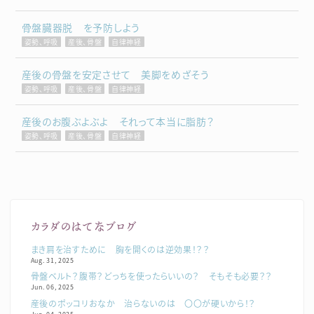
骨盤臓器脱 を予防しよう
姿勢、呼吸
産後、骨盤
自律神経
産後の骨盤を安定させて 美脚をめざそう
姿勢、呼吸
産後、骨盤
自律神経
産後のお腹ぶよぶよ それって本当に脂肪？
姿勢、呼吸
産後、骨盤
自律神経
カラダのはてなブログ
まき肩を治すために 胸を開くのは逆効果！？？
Aug. 31, 2025
骨盤ベルト？腹帯？どっちを使ったらいいの？ そもそも必要？？
Jun. 06, 2025
産後のポッコリおなか 治らないのは 〇〇が硬いから！？