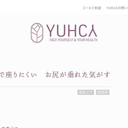
コースと料金
YUHCAの想い
で座りにくい お尻が垂れた気がす
カラダを整え、習慣を変えて、心を前向きに。産前産後訪問
節
産後ケア
股関節