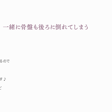
 一緒に骨盤も後ろに倒れてしまう
るので
す♪
ど