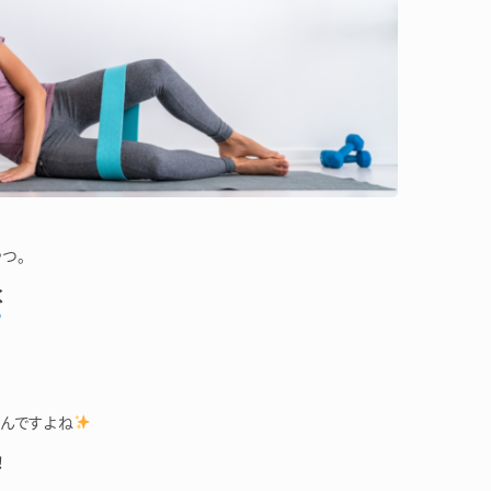
つ。
く
んですよね
！