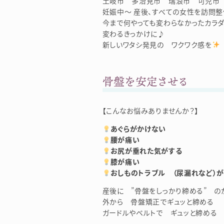
土岐市 多治見市 瑞浪市 可児市 
妊娠中～ 産後、すべての女性を訪問整
今まで何やっても変わらなかったカラダ
変わるきっかけに♪
新しいワタシ発見の ワクワク感を
骨盤を安定させる
【こんなお悩みありませんか？】
あぐらがかけない
腰が痛い
お尻が垂れた気がする
膝が痛い
おしものトラブル （尿漏れなど）が
産後に ”骨盤をしっかり締める” の
外から 骨盤矯正でギュッと締める
ガードルやベルトで ギュッと締める