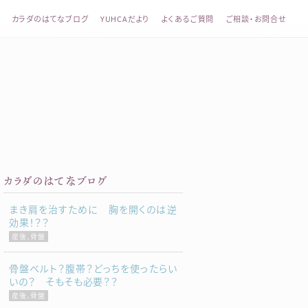
カラダのはてなブログ
YUHCAだより
よくあるご質問
ご相談・お問合せ
整体 YUHCA（ユウカ）
カラダのはてなブログ
まき肩を治すために 胸を開くのは逆
効果！？？
産後、骨盤
骨盤ベルト？腹帯？どっちを使ったらい
いの？ そもそも必要？？
産後、骨盤