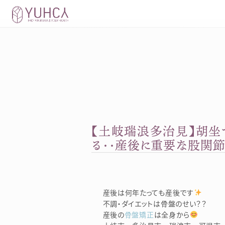
Skip
to
content
【土岐瑞浪多治見】胡坐
る・・産後に重要な股関
産後は何年たっても産後です
不調・ダイエットは骨盤のせい？？
産後の
骨盤矯正
は全身から