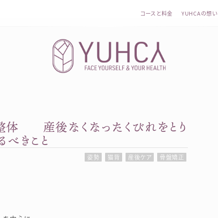
コースと料金
YUHCAの想い
整体 産後なくなったくびれをとり
カラダを整え、習慣を変えて、心を前向きに。産前産後訪問
るべきこと
姿勢
猫背
産後ケア
骨盤矯正