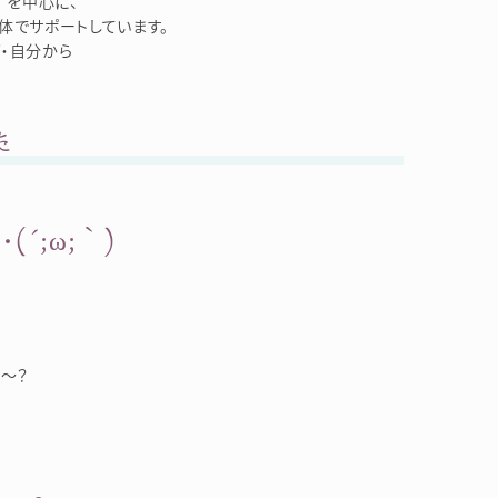
を中心に、
体でサポートしています。
・自分から
た
´;ω;｀)
う～？