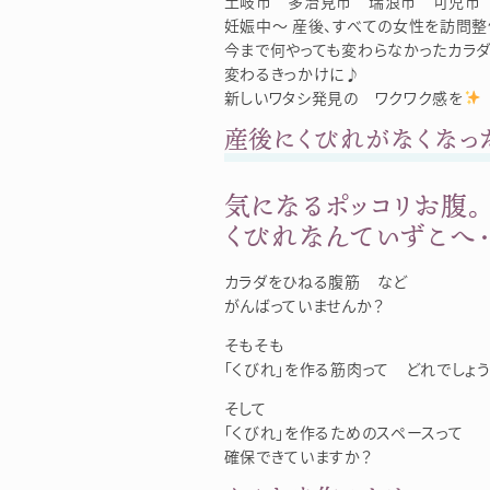
土岐市 多治見市 瑞浪市 可児市 
妊娠中～ 産後、すべての女性を訪問整
今まで何やっても変わらなかったカラダ
変わるきっかけに♪
新しいワタシ発見の ワクワク感を
産後にくびれがなくなっ
気になるポッコリお腹。
くびれなんていずこへ・・(
カラダをひねる腹筋 など
がんばっていませんか？
そもそも
「くびれ」を作る筋肉って どれでしょ
そして
「くびれ」を作るためのスペースって
確保できていますか？