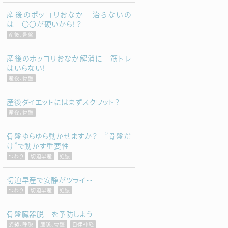
産後のポッコリおなか 治らないの
は 〇〇が硬いから！？
産後、骨盤
産後のポッコリおなか解消に 筋トレ
はいらない！
産後、骨盤
産後ダイエットにはまずスクワット？
産後、骨盤
骨盤ゆらゆら動かせますか？ ”骨盤だ
け”で動かす重要性
つわり
切迫早産
妊娠
切迫早産で安静がツライ・・
つわり
切迫早産
妊娠
骨盤臓器脱 を予防しよう
姿勢、呼吸
産後、骨盤
自律神経