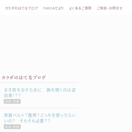
カラダのはてなブログ
YUHCAだより
よくあるご質問
ご相談・お問合せ
整体 YUHCA（ユウカ）
カラダのはてなブログ
まき肩を治すために 胸を開くのは逆
効果！？？
産後、骨盤
骨盤ベルト？腹帯？どっちを使ったらい
いの？ そもそも必要？？
産後、骨盤