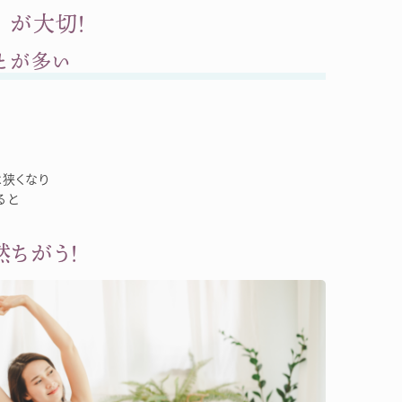
 が大切！
とが多い
は狭くなり
ると
ちがう！