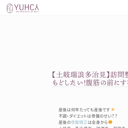
Skip
to
content
【土岐瑞浪多治見】訪問
もどしたい！腹筋の前にす
産後は何年たっても産後です
不調・ダイエットは骨盤のせい？？
産後の
骨盤矯正
は全身から