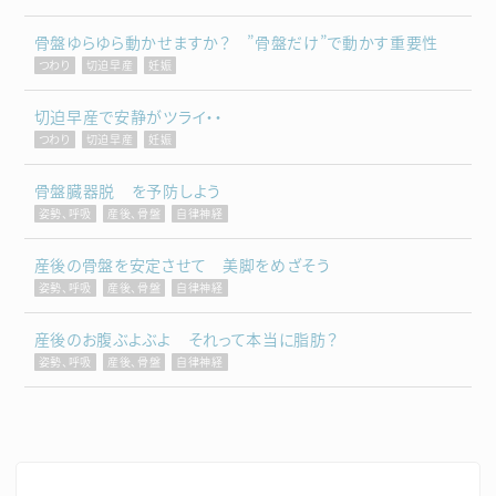
骨盤ゆらゆら動かせますか？ ”骨盤だけ”で動かす重要性
つわり
切迫早産
妊娠
切迫早産で安静がツライ・・
つわり
切迫早産
妊娠
骨盤臓器脱 を予防しよう
姿勢、呼吸
産後、骨盤
自律神経
産後の骨盤を安定させて 美脚をめざそう
姿勢、呼吸
産後、骨盤
自律神経
産後のお腹ぶよぶよ それって本当に脂肪？
姿勢、呼吸
産後、骨盤
自律神経