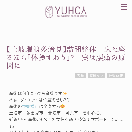
Skip
to
content
【土岐瑞浪多治見】訪問整体 床に座
カラダを整え、習慣を変えて、心を前向きに。産
前産後訪問整体 YUHCA（ユウカ）
るなら「体操すわり」？ 実は腰痛の原
因に
姿勢
産後ケア
骨盤矯正
産後は何年たっても産後です
不調・ダイエットは骨盤のせい？？
産後の
骨盤矯正
は全身から
土岐市 多治見市 瑞浪市 可児市 を中心に、
妊娠中～ 産後、すべての女性を訪問整体でサポートしていま
す。