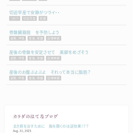
切迫早産で安静がツライ・・
つわり
切迫早産
妊娠
骨盤臓器脱 を予防しよう
姿勢、呼吸
産後、骨盤
自律神経
産後の骨盤を安定させて 美脚をめざそう
姿勢、呼吸
産後、骨盤
自律神経
産後のお腹ぶよぶよ それって本当に脂肪？
姿勢、呼吸
産後、骨盤
自律神経
カラダのはてなブログ
まき肩を治すために 胸を開くのは逆効果！？？
Aug. 31, 2025