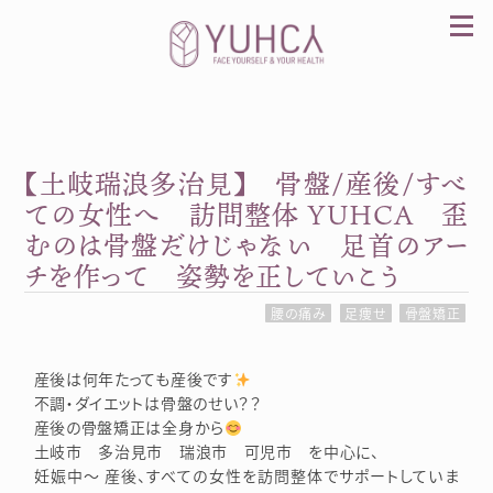
Skip
to
content
【土岐瑞浪多治見】 骨盤/産後/すべ
カラダを整え、習慣を変えて、心を前向きに。産
前産後訪問整体 YUHCA（ユウカ）
ての女性へ 訪問整体 YUHCA 歪
むのは骨盤だけじゃない 足首のアー
チを作って 姿勢を正していこう
腰の痛み
足痩せ
骨盤矯正
産後は何年たっても産後です
不調・ダイエットは骨盤のせい？？
産後の骨盤矯正は全身から
土岐市 多治見市 瑞浪市 可児市 を中心に、
妊娠中～ 産後、すべての女性を訪問整体でサポートしていま