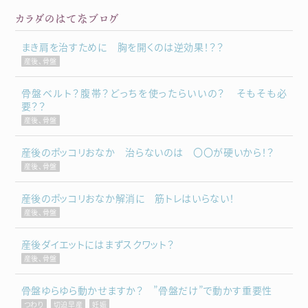
カラダのはてなブログ
まき肩を治すために 胸を開くのは逆効果！？？
産後、骨盤
骨盤ベルト？腹帯？どっちを使ったらいいの？ そもそも必
要？？
産後、骨盤
産後のポッコリおなか 治らないのは 〇〇が硬いから！？
産後、骨盤
産後のポッコリおなか解消に 筋トレはいらない！
産後、骨盤
産後ダイエットにはまずスクワット？
産後、骨盤
骨盤ゆらゆら動かせますか？ ”骨盤だけ”で動かす重要性
つわり
切迫早産
妊娠