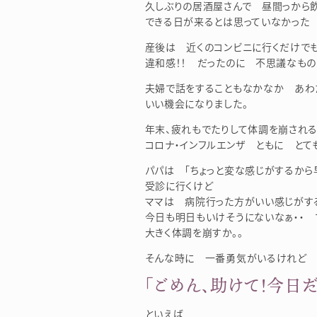
久しぶりの居酒屋さんで 昼間っから
できる日が来るとは思っていなかった
産後は 近くのコンビニに行くだけで
違和感！！ だったのに 不思議なもの
夫婦で話をすることもなかなか あわ
いい機会になりました。
年末、疲れもでたりして体調を崩される
コロナ・インフルエンザ ともに とて
パパは 「ちょっと変な感じがするから
受診に行くけど
ママは 病院行った方がいい感じがす
今日も明日もいけそうにないなぁ・・
大きく体調を崩すか。。
そんな時に 一番勇気がいるけれど
「ごめん、助けて！今日
といえば