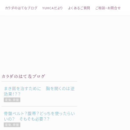
カラダのはてなブログ
YUHCAだより
よくあるご質問
ご相談・お問合せ
整体 YUHCA（ユウカ）
カラダのはてなブログ
まき肩を治すために 胸を開くのは逆
効果！？？
産後、骨盤
骨盤ベルト？腹帯？どっちを使ったらい
いの？ そもそも必要？？
産後、骨盤