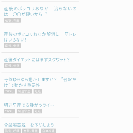
産後のポッコリおなか 治らないの
は 〇〇が硬いから！？
産後、骨盤
産後のポッコリおなか解消に 筋トレ
はいらない！
産後、骨盤
産後ダイエットにはまずスクワット？
産後、骨盤
骨盤ゆらゆら動かせますか？ ”骨盤だ
け”で動かす重要性
つわり
切迫早産
妊娠
切迫早産で安静がツライ・・
つわり
切迫早産
妊娠
骨盤臓器脱 を予防しよう
姿勢、呼吸
産後、骨盤
自律神経