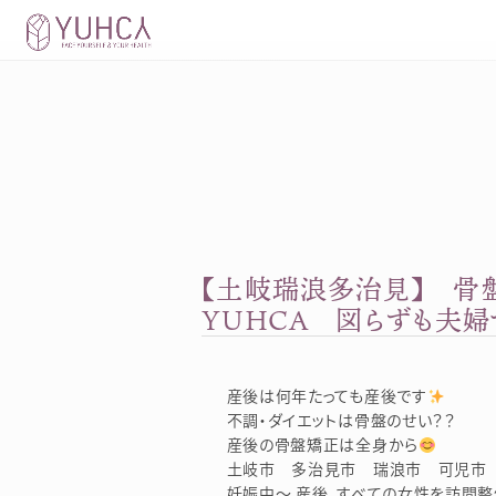
Skip
to
content
【土岐瑞浪多治見】 骨
YUHCA 図らずも夫
産後は何年たっても産後です
不調・ダイエットは骨盤のせい？？
産後の骨盤矯正は全身から
土岐市 多治見市 瑞浪市 可児市 
妊娠中～ 産後、すべての女性を訪問整