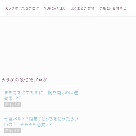
カラダのはてなブログ
YUHCAだより
よくあるご質問
ご相談・お問合せ
整体 YUHCA（ユウカ）
カラダのはてなブログ
まき肩を治すために 胸を開くのは逆
効果！？？
産後、骨盤
骨盤ベルト？腹帯？どっちを使ったらい
いの？ そもそも必要？？
産後、骨盤