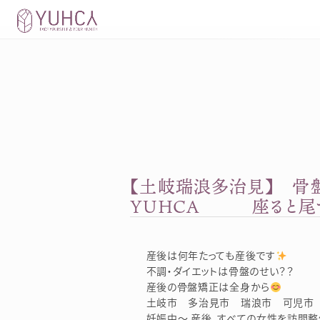
Skip
to
content
【土岐瑞浪多治見】 骨
YUHCA 座ると尾
産後は何年たっても産後です
不調・ダイエットは骨盤のせい？？
産後の骨盤矯正は全身から
土岐市 多治見市 瑞浪市 可児市 
妊娠中～ 産後、すべての女性を訪問整