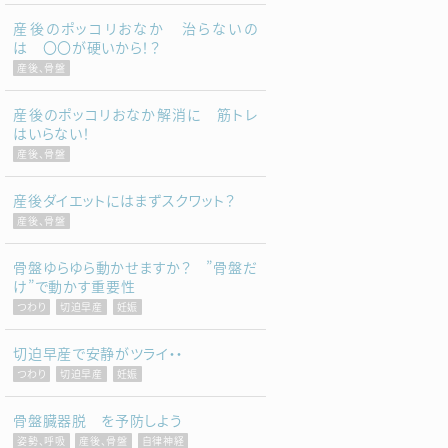
産後のポッコリおなか 治らないの
は 〇〇が硬いから！？
産後、骨盤
産後のポッコリおなか解消に 筋トレ
はいらない！
産後、骨盤
産後ダイエットにはまずスクワット？
産後、骨盤
骨盤ゆらゆら動かせますか？ ”骨盤だ
け”で動かす重要性
つわり
切迫早産
妊娠
切迫早産で安静がツライ・・
つわり
切迫早産
妊娠
骨盤臓器脱 を予防しよう
姿勢、呼吸
産後、骨盤
自律神経