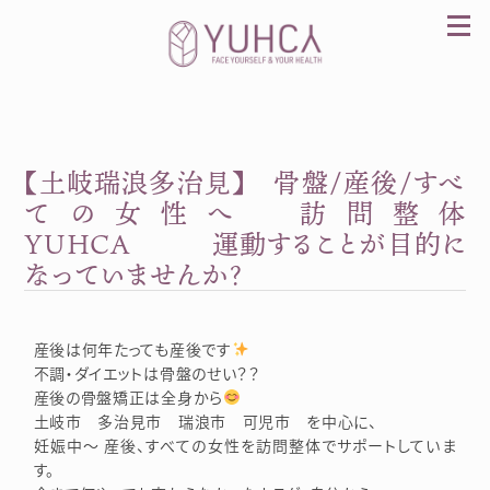
Skip
to
content
【土岐瑞浪多治見】 骨盤/産後/すべ
カラダを整え、習慣を変えて、心を前向きに。産
前産後訪問整体 YUHCA（ユウカ）
ての女性へ 訪問整体
YUHCA 運動することが目的に
なっていませんか？
産後は何年たっても産後です
不調・ダイエットは骨盤のせい？？
産後の骨盤矯正は全身から
土岐市 多治見市 瑞浪市 可児市 を中心に、
妊娠中～ 産後、すべての女性を訪問整体でサポートしていま
す。