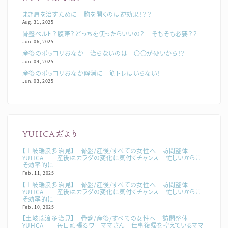
まき肩を治すために 胸を開くのは逆効果！？？
Aug. 31, 2025
骨盤ベルト？腹帯？どっちを使ったらいいの？ そもそも必要？？
Jun. 06, 2025
産後のポッコリおなか 治らないのは 〇〇が硬いから！？
Jun. 04, 2025
産後のポッコリおなか解消に 筋トレはいらない！
Jun. 03, 2025
YUHCAだより
【土岐瑞浪多治見】 骨盤/産後/すべての女性へ 訪問整体
YUHCA 産後はカラダの変化に気付くチャンス 忙しいからこ
そ効率的に
Feb. 11, 2025
【土岐瑞浪多治見】 骨盤/産後/すべての女性へ 訪問整体
YUHCA 産後はカラダの変化に気付くチャンス 忙しいからこ
そ効率的に
Feb. 10, 2025
【土岐瑞浪多治見】 骨盤/産後/すべての女性へ 訪問整体
YUHCA 毎日頑張るワーママさん 仕事復帰を控えているママ