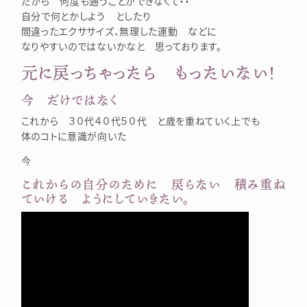
だから 何度も通うことができなくて・・
自分で何とかしよう としたり
間違ったエクササイズ、無理した運動 などに
なりやすいのではないかなと 思っております。
元に戻っちゃったら もったいない！
今 だけではなく
これから ３０代４０代５０代 と歳を重ねていく上でも
体のコトに意識が向いた
今
これからの自分のために 戻らない 積み重ね
ていける ようにしていきたい。