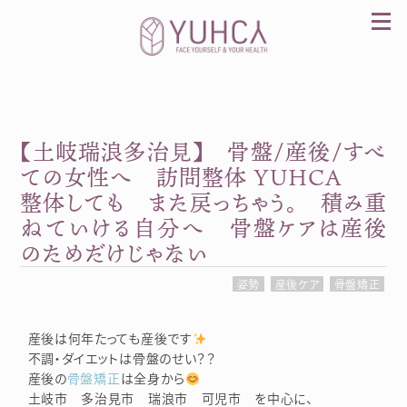
Skip
to
content
【土岐瑞浪多治見】 骨盤/産後/すべ
カラダを整え、習慣を変えて、心を前向きに。産
前産後訪問整体 YUHCA（ユウカ）
ての女性へ 訪問整体 YUHCA
整体しても また戻っちゃう。 積み重
ねていける自分へ 骨盤ケアは産後
のためだけじゃない
姿勢
産後ケア
骨盤矯正
産後は何年たっても産後です
不調・ダイエットは骨盤のせい？？
産後の
骨盤矯正
は全身から
土岐市 多治見市 瑞浪市 可児市 を中心に、