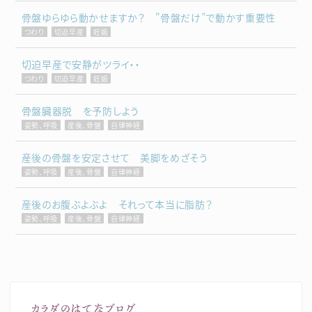
骨盤ゆらゆら動かせますか？ ”骨盤だけ”で動かす重要性
つわり
切迫早産
妊娠
切迫早産で安静がツライ・・
つわり
切迫早産
妊娠
骨盤臓器脱 を予防しよう
姿勢、呼吸
産後、骨盤
自律神経
産後の骨盤を安定させて 美脚をめざそう
姿勢、呼吸
産後、骨盤
自律神経
産後のお腹ぶよぶよ それって本当に脂肪？
姿勢、呼吸
産後、骨盤
自律神経
カラダのはてなブログ