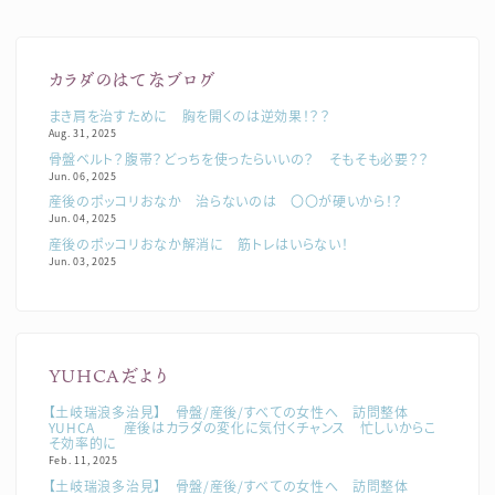
カラダのはてなブログ
まき肩を治すために 胸を開くのは逆効果！？？
Aug. 31, 2025
骨盤ベルト？腹帯？どっちを使ったらいいの？ そもそも必要？？
Jun. 06, 2025
産後のポッコリおなか 治らないのは 〇〇が硬いから！？
Jun. 04, 2025
産後のポッコリおなか解消に 筋トレはいらない！
Jun. 03, 2025
YUHCAだより
【土岐瑞浪多治見】 骨盤/産後/すべての女性へ 訪問整体
YUHCA 産後はカラダの変化に気付くチャンス 忙しいからこ
そ効率的に
Feb. 11, 2025
【土岐瑞浪多治見】 骨盤/産後/すべての女性へ 訪問整体