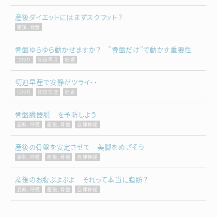
産後ダイエットにはまずスクワット？
産後、骨盤
骨盤ゆらゆら動かせますか？ ”骨盤だけ”で動かす重要性
つわり
切迫早産
妊娠
切迫早産で安静がツライ・・
つわり
切迫早産
妊娠
骨盤臓器脱 を予防しよう
姿勢、呼吸
産後、骨盤
自律神経
産後の骨盤を安定させて 美脚をめざそう
姿勢、呼吸
産後、骨盤
自律神経
産後のお腹ぶよぶよ それって本当に脂肪？
姿勢、呼吸
産後、骨盤
自律神経