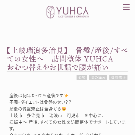
Skip
to
content
【土岐瑞浪多治見】 骨盤/産後/すべ
カラダを整え、習慣を変えて、心を前向きに。産
前産後訪問整体 YUHCA（ユウカ）
ての女性へ 訪問整体 YUHCA
おむつ替えやお世話で腰が痛い
姿勢
腰の痛み
骨盤矯正
産後は何年たっても産後です
不調・ダイエットは骨盤のせい？？
産後の骨盤矯正は全身から
土岐市 多治見市 瑞浪市 可児市 を中心に、
妊娠中～ 産後、すべての女性を訪問整体でサポートしていま
す。