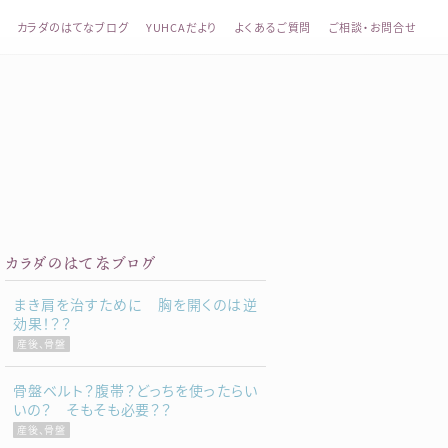
カラダのはてなブログ
YUHCAだより
よくあるご質問
ご相談・お問合せ
整体 YUHCA（ユウカ）
カラダのはてなブログ
まき肩を治すために 胸を開くのは逆
効果！？？
産後、骨盤
骨盤ベルト？腹帯？どっちを使ったらい
いの？ そもそも必要？？
産後、骨盤