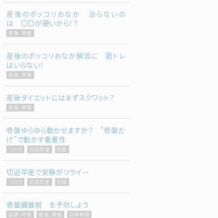
産後のポッコリおなか 治らないの
は 〇〇が硬いから！？
産後、骨盤
産後のポッコリおなか解消に 筋トレ
はいらない！
産後、骨盤
産後ダイエットにはまずスクワット？
産後、骨盤
骨盤ゆらゆら動かせますか？ ”骨盤だ
け”で動かす重要性
つわり
切迫早産
妊娠
切迫早産で安静がツライ・・
つわり
切迫早産
妊娠
骨盤臓器脱 を予防しよう
姿勢、呼吸
産後、骨盤
自律神経