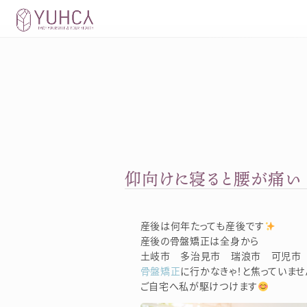
Skip
to
content
仰向けに寝ると腰が痛
産後は何年たっても産後です
産後の骨盤矯正は全身から
土岐市 多治見市 瑞浪市 可児市 
骨盤矯正
に行かなきゃ！と焦っていませ
ご自宅へ私が駆けつけます