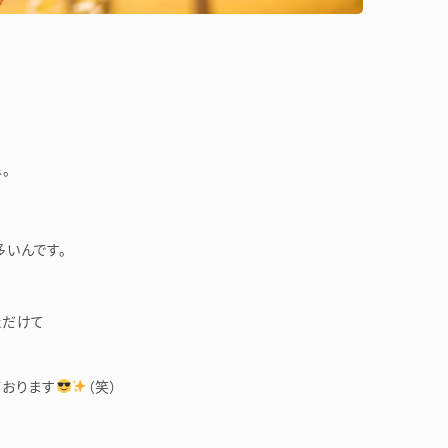
。
いんです。
ただけて
ております
（笑）