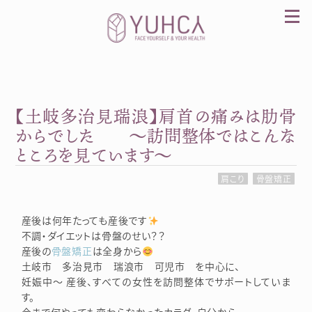
Skip
to
content
【土岐多治見瑞浪】肩首の痛みは肋骨
カラダを整え、習慣を変えて、心を前向きに。産
前産後訪問整体 YUHCA（ユウカ）
からでした ～訪問整体ではこんな
ところを見ています～
肩こり
骨盤矯正
産後は何年たっても産後です
不調・ダイエットは骨盤のせい？？
産後の
骨盤矯正
は全身から
土岐市 多治見市 瑞浪市 可児市 を中心に、
妊娠中～ 産後、すべての女性を訪問整体でサポートしていま
す。