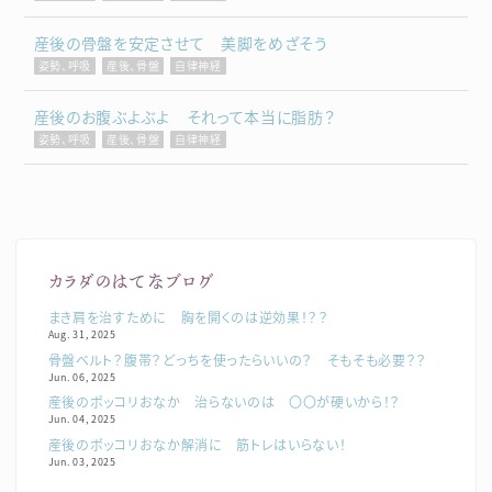
産後の骨盤を安定させて 美脚をめざそう
姿勢、呼吸
産後、骨盤
自律神経
産後のお腹ぶよぶよ それって本当に脂肪？
姿勢、呼吸
産後、骨盤
自律神経
カラダのはてなブログ
まき肩を治すために 胸を開くのは逆効果！？？
Aug. 31, 2025
骨盤ベルト？腹帯？どっちを使ったらいいの？ そもそも必要？？
Jun. 06, 2025
産後のポッコリおなか 治らないのは 〇〇が硬いから！？
Jun. 04, 2025
産後のポッコリおなか解消に 筋トレはいらない！
Jun. 03, 2025