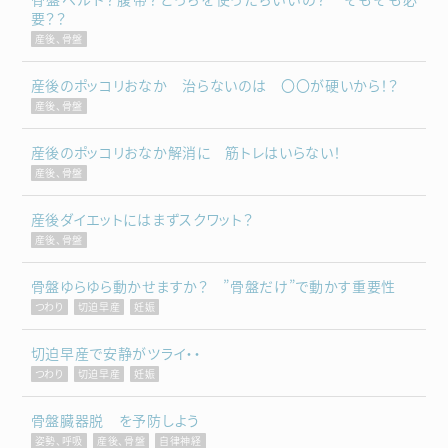
要？？
産後、骨盤
産後のポッコリおなか 治らないのは 〇〇が硬いから！？
産後、骨盤
産後のポッコリおなか解消に 筋トレはいらない！
産後、骨盤
産後ダイエットにはまずスクワット？
産後、骨盤
骨盤ゆらゆら動かせますか？ ”骨盤だけ”で動かす重要性
つわり
切迫早産
妊娠
切迫早産で安静がツライ・・
つわり
切迫早産
妊娠
骨盤臓器脱 を予防しよう
姿勢、呼吸
産後、骨盤
自律神経