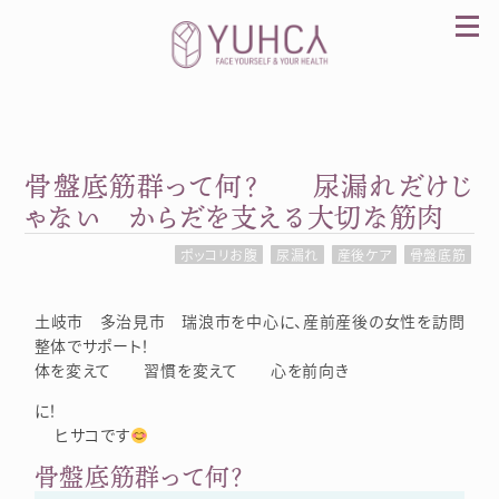
Skip
to
content
骨盤底筋群って何？ 尿漏れだけじ
カラダを整え、習慣を変えて、心を前向きに。産
前産後訪問整体 YUHCA（ユウカ）
ゃない からだを支える大切な筋肉
ポッコリお腹
尿漏れ
産後ケア
骨盤底筋
土岐市 多治見市 瑞浪市を中心に、産前産後の女性を訪問
整体でサポート！
体を変えて 習慣を変えて 心を前向き
に！
ヒサコです
骨盤底筋群って何？