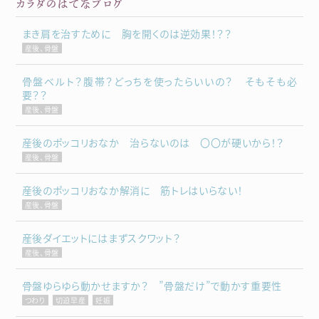
カラダのはてなブログ
まき肩を治すために 胸を開くのは逆効果！？？
産後、骨盤
骨盤ベルト？腹帯？どっちを使ったらいいの？ そもそも必
要？？
産後、骨盤
産後のポッコリおなか 治らないのは 〇〇が硬いから！？
産後、骨盤
産後のポッコリおなか解消に 筋トレはいらない！
産後、骨盤
産後ダイエットにはまずスクワット？
産後、骨盤
骨盤ゆらゆら動かせますか？ ”骨盤だけ”で動かす重要性
つわり
切迫早産
妊娠