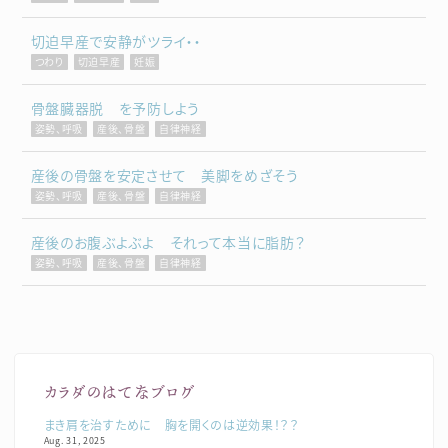
切迫早産で安静がツライ・・
つわり
切迫早産
妊娠
骨盤臓器脱 を予防しよう
姿勢、呼吸
産後、骨盤
自律神経
産後の骨盤を安定させて 美脚をめざそう
姿勢、呼吸
産後、骨盤
自律神経
産後のお腹ぶよぶよ それって本当に脂肪？
姿勢、呼吸
産後、骨盤
自律神経
カラダのはてなブログ
まき肩を治すために 胸を開くのは逆効果！？？
Aug. 31, 2025