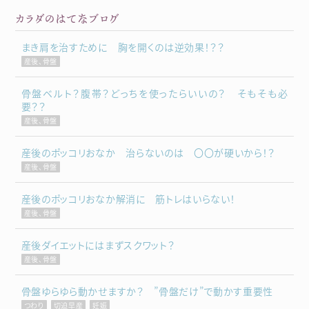
カラダのはてなブログ
まき肩を治すために 胸を開くのは逆効果！？？
産後、骨盤
骨盤ベルト？腹帯？どっちを使ったらいいの？ そもそも必
要？？
産後、骨盤
産後のポッコリおなか 治らないのは 〇〇が硬いから！？
産後、骨盤
産後のポッコリおなか解消に 筋トレはいらない！
産後、骨盤
産後ダイエットにはまずスクワット？
産後、骨盤
骨盤ゆらゆら動かせますか？ ”骨盤だけ”で動かす重要性
つわり
切迫早産
妊娠