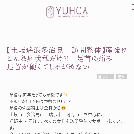
Skip
to
content
【土岐瑞浪多治見 訪問整体】産後に
カラダを整え、習慣を変えて、心を前向きに。産
前産後訪問整体 YUHCA（ユウカ）
こんな症状私だけ？！ 足首の痛み
足首が硬くてしゃがめない
産後ケア
足首
産後は何年たっても産後です
不調・ダイエットは骨盤のせい？？
産後の骨盤矯正は全身から
土岐市 多治見市 瑞浪市 可児市 を中心に、
妊娠中～ 産後、すべての女性を訪問整体でサポートしていま
す。