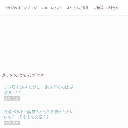
カラダのはてなブログ
YUHCAだより
よくあるご質問
ご相談・お問合せ
整体 YUHCA（ユウカ）
カラダのはてなブログ
まき肩を治すために 胸を開くのは逆
効果！？？
産後、骨盤
骨盤ベルト？腹帯？どっちを使ったらい
いの？ そもそも必要？？
産後、骨盤