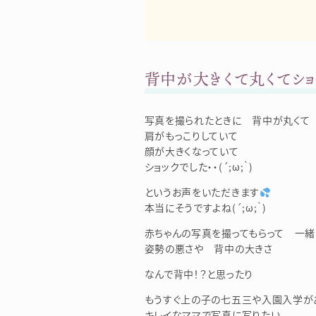
背中が大きくて丸くてショ
写真を撮られたときに 背中が丸くて
肩がもっこりしていて
顔が大きくなっていて
ショックでした・・(´;ω;｀)
というお声をいただきます
本当にそうですよね(´;ω;｀)
赤ちゃんの写真を撮ってもらって 一
姿勢の悪さや 背中の大きさ
なんで背中！？と思ったり
もうすぐ上の子の七五三や入園入学が
キレイなママで写真に写りたい