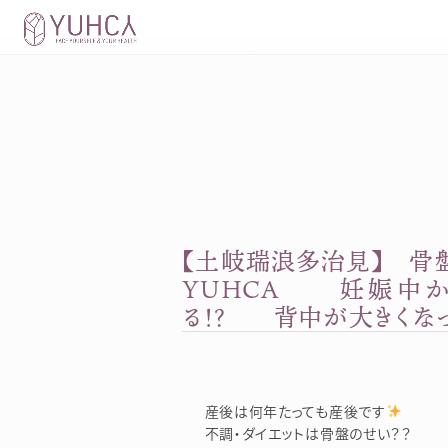
Skip
to
content
【土岐瑞浪多治見】 骨
YUHCA 妊娠中
る！？ 背中が大きくなっち
産後は何年たっても産後です
不調・ダイエットは骨盤のせい？？