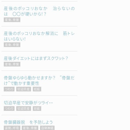
産後のポッコリおなか 治らないの
は 〇〇が硬いから！？
産後、骨盤
産後のポッコリおなか解消に 筋トレ
はいらない！
産後、骨盤
産後ダイエットにはまずスクワット？
産後、骨盤
骨盤ゆらゆら動かせますか？ ”骨盤だ
け”で動かす重要性
つわり
切迫早産
妊娠
切迫早産で安静がツライ・・
つわり
切迫早産
妊娠
骨盤臓器脱 を予防しよう
姿勢、呼吸
産後、骨盤
自律神経