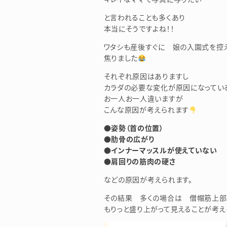
と言われることも多くあり
本当にそうですよね！！
ワタシも産後すぐに 娘の入園式を控
焦りました
それぞれ原因はありますし
カラダの必要な変化が原因になってい
お一人お一人違いますが
こんな原因が考えられます
●姿勢（首の位置）
●肋骨の広がり
●インナーマッスルが使えていない
●肩回りの筋肉の硬さ
などの原因が考えられます。
その結果 多くの場合は 僧帽筋上部
もりっと盛り上がって見えることが考え