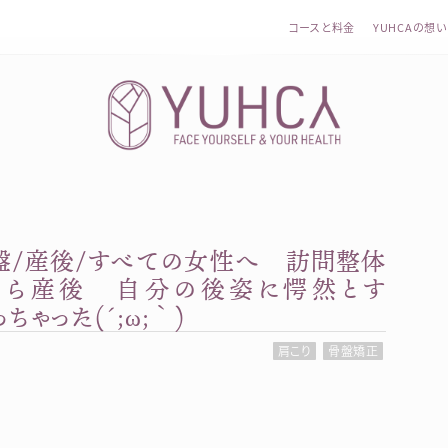
コースと料金
YUHCAの想い
盤/産後/すべての女性へ 訪問整体
カラダを整え、習慣を変えて、心を前向きに。産前産後訪問
から産後 自分の後姿に愕然とす
ゃった(´;ω;｀)
肩こり
骨盤矯正