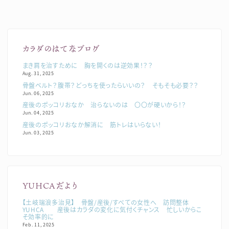
カラダのはてなブログ
まき肩を治すために 胸を開くのは逆効果！？？
Aug. 31, 2025
骨盤ベルト？腹帯？どっちを使ったらいいの？ そもそも必要？？
Jun. 06, 2025
産後のポッコリおなか 治らないのは 〇〇が硬いから！？
Jun. 04, 2025
産後のポッコリおなか解消に 筋トレはいらない！
Jun. 03, 2025
YUHCAだより
【土岐瑞浪多治見】 骨盤/産後/すべての女性へ 訪問整体
YUHCA 産後はカラダの変化に気付くチャンス 忙しいからこ
そ効率的に
Feb. 11, 2025