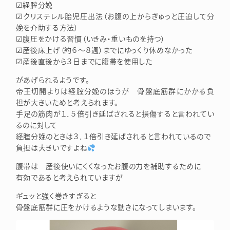
☑経腟分娩
☑クリステレル胎児圧出法（お腹の上からぎゅっと圧迫して分
娩を介助する方法）
☑腹圧をかける習慣（いきみ・重いものを持つ）
☑産後床上げ（約６～８週）までにゆっくり休めなかった
☑産後直後から３日までに腹帯を使用した
があげられるようです。
帝王切開よりは経腟分娩のほうが 骨盤底筋群にかかる負
担が大きいためと考えられます。
手足の筋肉が１．５倍引き延ばされると損傷すると言われてい
るのに対して
経腟分娩のときは３．１倍引き延ばされると言われているので
負担は大きいですよね
腹帯は 産後使いにくくなったお腹の力を補助するために
有効であると考えられていますが
ギュッと強く巻きすぎると
骨盤底筋群に圧をかけるような動きになってしまいます。