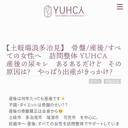
Skip
to
content
【土岐瑞浪多治見】 骨盤/産後/すべ
カラダを整え、習慣を変えて、心を前向きに。産
前産後訪問整体 YUHCA（ユウカ）
ての女性へ 訪問整体 YUHCA
産後の尿モレ あるあるだけど その
原因は？ やっぱり出産がきっかけ？
尿モレ
骨盤底筋
産後は何年たっても産後です
不調・ダイエットは骨盤のせい？？
産後の骨盤矯正は全身から
土岐市 多治見市 瑞浪市 可児市 を中心に、
妊娠中～ 産後、すべての女性を訪問整体でサポートしていま