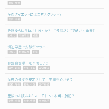
産後、骨盤
産後ダイエットにはまずスクワット？
産後、骨盤
骨盤ゆらゆら動かせますか？ ”骨盤だけ”で動かす重要性
つわり
切迫早産
妊娠
切迫早産で安静がツライ・・
つわり
切迫早産
妊娠
骨盤臓器脱 を予防しよう
姿勢、呼吸
産後、骨盤
自律神経
産後の骨盤を安定させて 美脚をめざそう
姿勢、呼吸
産後、骨盤
自律神経
産後のお腹ぶよぶよ それって本当に脂肪？
姿勢、呼吸
産後、骨盤
自律神経