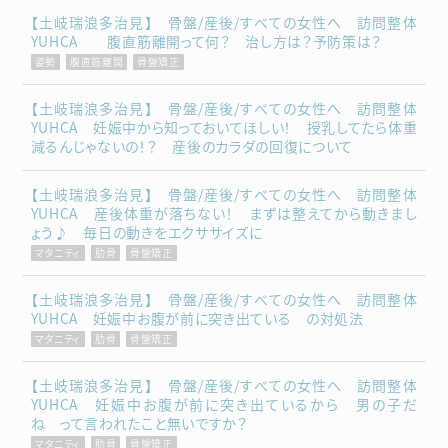
【土岐瑞浪多治見】 骨盤/産後/すべての女性へ 訪問整体
YUHCA 腹直筋離開って何？ 治し方は？予防策は？
姿勢
腹直筋離開
骨盤矯正
【土岐瑞浪多治見】 骨盤/産後/すべての女性へ 訪問整体
YUHCA 妊娠中から知っておいてほしい！ 授乳してたら体重
減るんじゃないの！？ 産後のカラダの回復について
【土岐瑞浪多治見】 骨盤/産後/すべての女性へ 訪問整体
YUHCA 産後体重が落ちない！ まずは整えてから動きまし
ょう♪ 毎日の動きをエクササイズに
マタニティ
肋骨
骨盤矯正
【土岐瑞浪多治見】 骨盤/産後/すべての女性へ 訪問整体
YUHCA 妊娠中お腹が前に突き出ている の対処法
マタニティ
肋骨
骨盤矯正
【土岐瑞浪多治見】 骨盤/産後/すべての女性へ 訪問整体
YUHCA 妊娠中お腹が前に突き出ているから 男の子だ
ね って言われたこと無いですか？
マタニティ
肋骨
骨盤矯正