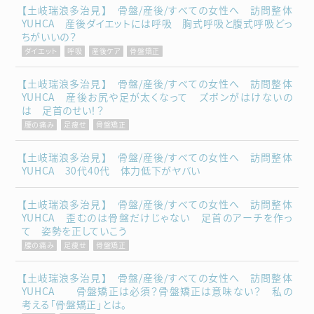
【土岐瑞浪多治見】 骨盤/産後/すべての女性へ 訪問整体
YUHCA 産後ダイエットには呼吸 胸式呼吸と腹式呼吸どっ
ちがいいの？
ダイエット
呼吸
産後ケア
骨盤矯正
【土岐瑞浪多治見】 骨盤/産後/すべての女性へ 訪問整体
YUHCA 産後お尻や足が太くなって ズボンがはけないの
は 足首のせい！？
腰の痛み
足痩せ
骨盤矯正
【土岐瑞浪多治見】 骨盤/産後/すべての女性へ 訪問整体
YUHCA 30代40代 体力低下がヤバい
【土岐瑞浪多治見】 骨盤/産後/すべての女性へ 訪問整体
YUHCA 歪むのは骨盤だけじゃない 足首のアーチを作っ
て 姿勢を正していこう
腰の痛み
足痩せ
骨盤矯正
【土岐瑞浪多治見】 骨盤/産後/すべての女性へ 訪問整体
YUHCA 骨盤矯正は必須？骨盤矯正は意味ない？ 私の
考える「骨盤矯正」とは。