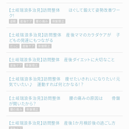
【土岐瑞浪多治見】訪問整体 ほぐして鍛えて姿勢改善ワー
ク！
姿勢
産後ケア
腰の痛み
骨盤矯正
【土岐瑞浪多治見】訪問整体 産後ママのカラダケアが 子
どもの発達にもつながる
だっこ
産後ケア
骨盤矯正
【土岐瑞浪多治見】訪問整体 産後ダイエットに大切なこと
産後ケア
骨盤矯正
【土岐瑞浪多治見】訪問整体 痩せたいきれいになりたい！元
気でいたい♪ 運動すれば何とかなる！？
【土岐瑞浪多治見】訪問整体 腰の痛みの原因は 骨盤
が開いたから？
腰の痛み
骨盤矯正
【土岐瑞浪多治見】訪問整体 産後1か月検診後の過ごし方
産後ケア