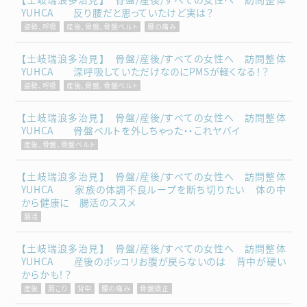
YUHCA 反り腰だと思っていたけど実は？
姿勢、呼吸
産後、骨盤、骨盤ベルト
腰の痛み
【土岐瑞浪多治見】 骨盤/産後/すべての女性へ 訪問整体
YUHCA 深呼吸していただけなのにPMSが軽くなる！？
姿勢、呼吸
産後、骨盤、骨盤ベルト
【土岐瑞浪多治見】 骨盤/産後/すべての女性へ 訪問整体
YUHCA 骨盤ベルトを外しちゃった・・これヤバイ
産後、骨盤、骨盤ベルト
【土岐瑞浪多治見】 骨盤/産後/すべての女性へ 訪問整体
YUHCA 家族の体調不良ループを断ち切りたい 体の中
から健康に 腸活のススメ
腸活
【土岐瑞浪多治見】 骨盤/産後/すべての女性へ 訪問整体
YUHCA 産後のポッコリお腹が戻らないのは 背中が硬い
からかも！？
産後
肩こり
背中
腰の痛み
骨盤矯正