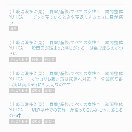
【土岐瑞浪多治見】 骨盤/産後/すべての女性へ 訪問整体
YUHCA ずっと寝ているときや寝返りするときに腰が痛
い
腰痛
【土岐瑞浪多治見】 骨盤/産後/すべての女性へ 訪問整体
YUHCA 股関節が詰まった感じがする 胡坐で座るのがつ
らい
ポッコリお腹
尿モレ
股関節
【土岐瑞浪多治見】 骨盤/産後/すべての女性へ 訪問整体
YUHCA ポッコリお腹対策は尿漏れ対策！？ 骨盤底筋群
は実は美ボディにも大切なのです
ポッコリお腹
反り腰
尿モレ
【土岐瑞浪多治見】 骨盤/産後/すべての女性へ 訪問整体
YUHCA 切迫早産での安静 産後ってこんなに体力落ちる
の？
ポッコリお腹
反り腰
尿モレ