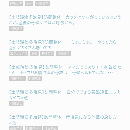
産後ケア
肋骨
骨盤矯正
【土岐瑞浪多治見】訪問整体 カラダはつながっているという
こと。産後の骨盤ケアは深呼吸から。
骨盤矯正
【土岐瑞浪多治見】訪問整体 ちょこちょこ やってたら
意外とたくさん動いてた
エクササイズ
姿勢
産後ケア
骨盤矯正
【土岐瑞浪多治見】訪問整体 ママだってカワイイ水着着た
い！ ポッコリお腹改善の秘訣は 骨盤ベルトではなく・・・
骨盤ベルト
骨盤矯正
【土岐瑞浪多治見】訪問整体 自分でできる骨盤矯正エクサ
サイズ３選
骨盤矯正
【土岐瑞浪多治見】訪問整体 産後気になる体型の戻し方
３選
産後ケア
骨盤ベルト
骨盤矯正