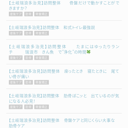
【土岐瑞浪多治見】訪問整体 骨盤だけで動かすことがで
きますか？
産後ケア
肋骨
骨盤矯正
【土岐瑞浪多治見】訪問整体 和式トイレ最強説
産後ケア
肋骨
骨盤矯正
【土岐瑞浪多治見】訪問整体 たまにはゆったりラン
チ 瑞浪市 きん魚 で”浄化”の時間
産後ケア
肋骨
骨盤矯正
【土岐瑞浪多治見】訪問整体 座ったとき 寝たときに 尾て
い骨が痛い
産後ケア
肋骨
骨盤矯正
【土岐瑞浪多治見】訪問整体 肋骨ぼこッと 出ているのが気
になる人必見！
産後ケア
肋骨
骨盤矯正
【土岐瑞浪多治見】訪問整体 骨盤ケアと同じくらい大事な
肋骨ケア