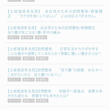
【土岐瑞浪多治見】 全女性のための訪問整体/骨盤矯
正 ”カラダを良くしてほしい” にはお応えできません。
【土岐瑞浪多治見】 全女性のための訪問整体/骨盤矯正
反り腰が気になる！腰・背中の痛み
産後ケア
腰の痛み
骨盤矯正
【土岐瑞浪多治見】訪問整体 日常生活がカラダを作る
こんな動きや姿勢していませんか？骨盤に優しい動き方とは？
ダイエット
産後ケア
骨盤矯正
【土岐瑞浪多治見】訪問整体 ”反り腰”の誤解 おなかへ
こませたいなら 反り腰つくるべし！
ダイエット
産後ケア
骨盤矯正
【土岐瑞浪多治見】訪問整体 妊娠中～産後は 姿勢も歩
き方も変わる 骨盤を守る歩き方とは？
ダイエット
産後ケア
骨盤矯正