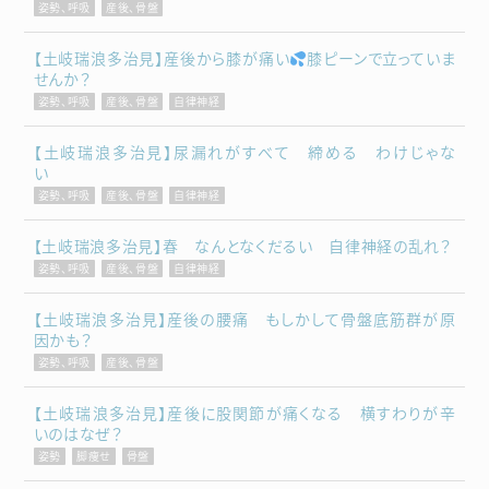
姿勢、呼吸
産後、骨盤
【土岐瑞浪多治見】産後から膝が痛い
膝ピーンで立っていま
せんか？
姿勢、呼吸
産後、骨盤
自律神経
【土岐瑞浪多治見】尿漏れがすべて 締める わけじゃな
い
姿勢、呼吸
産後、骨盤
自律神経
【土岐瑞浪多治見】春 なんとなくだるい 自律神経の乱れ？
姿勢、呼吸
産後、骨盤
自律神経
【土岐瑞浪多治見】産後の腰痛 もしかして骨盤底筋群が原
因かも？
姿勢、呼吸
産後、骨盤
【土岐瑞浪多治見】産後に股関節が痛くなる 横すわりが辛
いのはなぜ？
姿勢
脚痩せ
骨盤