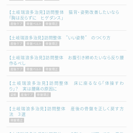
【土岐瑞浪多治見】訪問整体 猫背・姿勢改善したいなら
「胸は反らずに ヒゲダンス」
産後ケア
骨盤ベルト
骨盤矯正
【土岐瑞浪多治見】訪問整体 ”いい姿勢” のつくり方
産後ケア
骨盤ベルト
骨盤矯正
【土岐瑞浪多治見】訪問整体 お腹引き締めたいなら反り腰
作るべし
産後ケア
骨盤ベルト
骨盤矯正
【土岐瑞浪多治見】訪問整体 床に座るなら「体操すわ
り」？ 実は腰痛の原因に
姿勢
産後ケア
骨盤矯正
【土岐瑞浪多治見】訪問整体 産後の骨盤を正しく戻す方
法 ３選
骨盤矯正