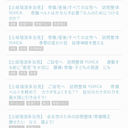
【土岐瑞浪多治見】 骨盤/産後/すべての女性へ 訪問整体
YUHCA 骨盤ベルトはかならず必要？なんのためにつける
のか？
姿勢
産後ケア
骨盤ベルト
骨盤矯正
【土岐瑞浪多治見】 骨盤/産後/すべての女性へ 訪問整体
YUHCA 季節の変わり目 自律神経を整える
呼吸
姿勢
自律神経
【土岐瑞浪多治見】 ご自宅へ 訪問整体 YUHCA 運動す
る前に”感覚”を大切に 腰痛・骨盤・子どもの発達 にも
姿勢
感覚
発達
【土岐瑞浪多治見】 ご自宅へ 訪問整体 YUHCA 骨盤
ベルトを締めて カラダをよくする？？ 自分のカラダの力を
最大限に引き出そう！
ダイエット
産後ケア
腸活
骨盤ベルト
【土岐瑞浪多治見】 全女性のための訪問整体/骨盤矯正
痩せたい なら 寝よう！
ダイエット
産後ケア