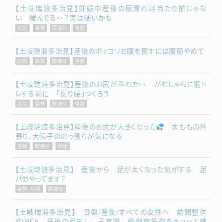
【土岐瑞浪多治見】妊娠中産後の尿漏れは当たり前じゃな
い 緩んでる・・？実は硬いかも
お尻
姿勢
尿漏れ
骨盤
【土岐瑞浪多治見】産後のポッコリお腹を戻すには腹筋やめて
お尻
姿勢
脚痩せ
骨盤
【土岐瑞浪多治見】産後のお尻が垂れた・・ がむしゃらに筋ト
レする前に 「反り腰」つくろう
お尻
姿勢
脚痩せ
骨盤
【土岐瑞浪多治見】産後のお尻が大きくなった
太ももの外
張り、大転子の出っ張りが気になる
姿勢
脚痩せ
骨盤
【土岐瑞浪多治見】 産後から 足が太くなった気がする 足
パカやってます？
姿勢、呼吸
脚痩せ
【土岐瑞浪多治見】 骨盤/産後/すべての女性へ 訪問整体
YUHCA 産後の尿モレ 子宮脱 骨盤底筋群をキュッと締