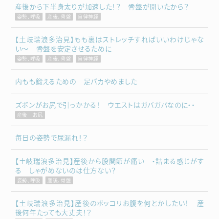
産後から下半身太りが加速した！？ 骨盤が開いたから？
姿勢、呼吸
産後、骨盤
自律神経
【土岐瑞浪多治見】もも裏はストレッチすればいいわけじゃな
い～ 骨盤を安定させるために
姿勢、呼吸
産後、骨盤
自律神経
内もも鍛えるための 足パカやめました
ズボンがお尻で引っかかる！ ウエストはガバガバなのに・・
産後 お尻
毎日の姿勢で尿漏れ！？
【土岐瑞浪多治見】産後から股関節が痛い ・詰まる感じがす
る しゃがめないのは仕方ない？
姿勢、呼吸
産後、骨盤
【土岐瑞浪多治見】産後のポッコリお腹を何とかしたい！ 産
後何年たっても大丈夫！？