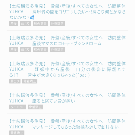
【土岐瑞浪多治見】 骨盤/産後/すべての女性へ 訪問整体
YUHCA 肩甲骨の間をゴリゴリしたい～！肩こり何とかなら
ないかな？
産後
肩こり
腰の痛み
骨盤矯正
【土岐瑞浪多治見】 骨盤/産後/すべての女性へ 訪問整体
YUHCA 産後ママのロコモティブシンドローム
産後
肩こり
腰の痛み
骨盤矯正
【土岐瑞浪多治見】 骨盤/産後/すべての女性へ 訪問整体
YUHCA 妊娠中から産後 自分の後姿に愕然とす
る！？ 背中が大きくなっちゃった(´;ω;｀)
肩こり
骨盤矯正
【土岐瑞浪多治見】 骨盤/産後/すべての女性へ 訪問整体
YUHCA 座ると尾てい骨が痛い
ダイエット
骨盤矯正
【土岐瑞浪多治見】 骨盤/産後/すべての女性へ 訪問整体
YUHCA マッサージしてもらった後揉み返しで動けない
骨盤矯正