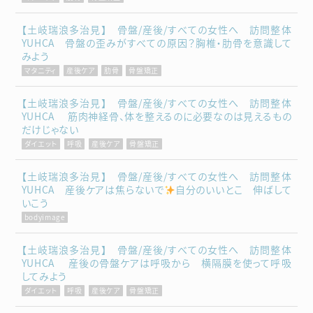
【土岐瑞浪多治見】 骨盤/産後/すべての女性へ 訪問整体
YUHCA 骨盤の歪みがすべての原因？胸椎・肋骨を意識して
みよう
マタニティ
産後ケア
肋骨
骨盤矯正
【土岐瑞浪多治見】 骨盤/産後/すべての女性へ 訪問整体
YUHCA 筋肉神経骨、体を整えるのに必要なのは見えるもの
だけじゃない
ダイエット
呼吸
産後ケア
骨盤矯正
【土岐瑞浪多治見】 骨盤/産後/すべての女性へ 訪問整体
YUHCA 産後ケアは焦らないで
自分のいいとこ 伸ばして
いこう
bodyimage
【土岐瑞浪多治見】 骨盤/産後/すべての女性へ 訪問整体
YUHCA 産後の骨盤ケアは呼吸から 横隔膜を使って呼吸
してみよう
ダイエット
呼吸
産後ケア
骨盤矯正