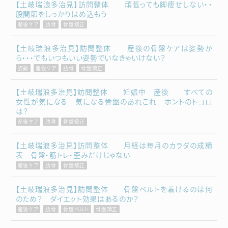
【土岐瑞浪多治見】訪問整体 頑張っても脚痩せしない・・
股関節をしっかりはめ込もう
産後ケア
肋骨
骨盤矯正
【土岐瑞浪多治見】訪問整体 産後の骨盤ケアは姿勢か
ら・・・でもいつもいい姿勢でいなきゃいけない？
姿勢
産後ケア
肋骨
骨盤矯正
【土岐瑞浪多治見】訪問整体 妊娠中 産後 すべての
女性が気になる 気になる骨盤のあれこれ ホントのトコロ
は？
産後ケア
肋骨
骨盤矯正
【土岐瑞浪多治見】訪問整体 月経は毎月のカラダの成績
表 骨盤・筋トレ・歪みだけじゃない
産後ケア
肋骨
骨盤矯正
【土岐瑞浪多治見】訪問整体 骨盤ベルトを着けるのは何
のため？ ダイエット効果はあるのか？
産後ケア
肋骨
骨盤ベルト
骨盤矯正