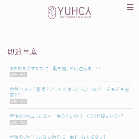
Skip
to
content
切迫早産
カラダを整え、習慣を変えて、心を前向きに。産
前産後訪問整体 YUHCA（ユウカ）
まき肩を治すために 胸を開くのは逆効果！？？
産後、骨盤
骨盤ベルト？腹帯？どっちを使ったらいいの？ そもそも必
要？？
産後、骨盤
産後のポッコリおなか 治らないのは 〇〇が硬いから！？
産後、骨盤
産後のポッコリおなか解消に 筋トレはいらない！