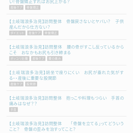
い！骨盤矯正すればお尻上がる？
産後ケア
骨盤矯正
【土岐瑞浪多治見】訪問整体 骨盤戻さないとヤバい？ 子供
産んだから仕方ない？
ダイエット
産後ケア
骨盤矯正
【土岐瑞浪多治見】訪問整体 腰の骨がすこし反っているから
こそ おなかもお尻も引き締まる
ポッコリお腹
産後ケア
腰の痛み
【土岐瑞浪多治見】胡坐で座りにくい お尻が垂れた気がす
る・・産後に重要な股関節
産後ケア
股関節
【土岐瑞浪多治見】訪問整体 抱っこや料理もつらい 手首の
痛みはなぜ？？
手首
【土岐瑞浪多治見】訪問整体 「骨盤を立てる」ってどういう
こと？ 骨盤の歪みを治すってこと？