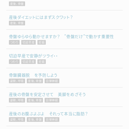
産後、骨盤
産後ダイエットにはまずスクワット？
産後、骨盤
骨盤ゆらゆら動かせますか？ ”骨盤だけ”で動かす重要性
つわり
切迫早産
妊娠
切迫早産で安静がツライ・・
つわり
切迫早産
妊娠
骨盤臓器脱 を予防しよう
姿勢、呼吸
産後、骨盤
自律神経
産後の骨盤を安定させて 美脚をめざそう
姿勢、呼吸
産後、骨盤
自律神経
産後のお腹ぶよぶよ それって本当に脂肪？
姿勢、呼吸
産後、骨盤
自律神経