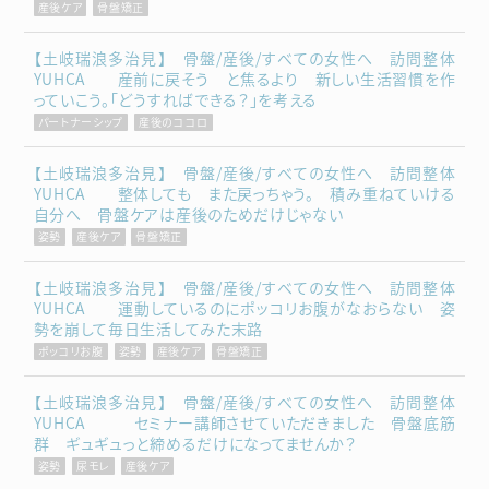
産後ケア
骨盤矯正
【土岐瑞浪多治見】 骨盤/産後/すべての女性へ 訪問整体
YUHCA 産前に戻そう と焦るより 新しい生活習慣を作
っていこう。「どうすればできる？」を考える
パートナーシップ
産後のココロ
【土岐瑞浪多治見】 骨盤/産後/すべての女性へ 訪問整体
YUHCA 整体しても また戻っちゃう。 積み重ねていける
自分へ 骨盤ケアは産後のためだけじゃない
姿勢
産後ケア
骨盤矯正
【土岐瑞浪多治見】 骨盤/産後/すべての女性へ 訪問整体
YUHCA 運動しているのにポッコリお腹がなおらない 姿
勢を崩して毎日生活してみた末路
ポッコリお腹
姿勢
産後ケア
骨盤矯正
【土岐瑞浪多治見】 骨盤/産後/すべての女性へ 訪問整体
YUHCA セミナー講師させていただきました 骨盤底筋
群 ギュギュっと締めるだけになってませんか？
姿勢
尿モレ
産後ケア