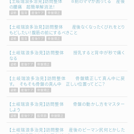
【土岐瑞浪多治見】訪問整体 ８割のママが困ってる 産後
の腰痛 超簡単解消法！
姿勢
猫背
産後ケア
骨盤矯正
【土岐瑞浪多治見】訪問整体 産後なくなったくびれをとり
もどしたい！腹筋の前にするべきこと
姿勢
猫背
産後ケア
骨盤矯正
【土岐瑞浪多治見】訪問整体 授乳すると背中が秒で痛く
なる
姿勢
産後ケア
骨盤矯正
【土岐瑞浪多治見】訪問整体 骨盤矯正して真ん中に戻
す。 そもそも骨盤の真ん中 正しい位置ってどこ？
姿勢
産後ケア
骨盤矯正
【土岐瑞浪多治見】訪問整体 骨盤の動かし方をマスター
しよう
姿勢
産後ケア
股関節
骨盤矯正
【土岐瑞浪多治見】訪問整体 産後のピーマン尻何とかした