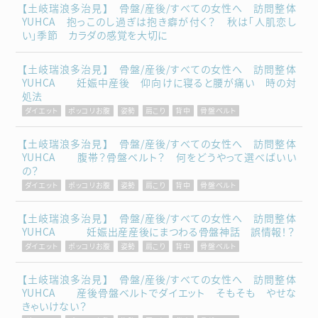
【土岐瑞浪多治見】 骨盤/産後/すべての女性へ 訪問整体
YUHCA 抱っこのし過ぎは抱き癖が付く？ 秋は「人肌恋し
い」季節 カラダの感覚を大切に
【土岐瑞浪多治見】 骨盤/産後/すべての女性へ 訪問整体
YUHCA 妊娠中産後 仰向けに寝ると腰が痛い 時の対
処法
ダイエット
ポッコリお腹
姿勢
肩こり
背中
骨盤ベルト
【土岐瑞浪多治見】 骨盤/産後/すべての女性へ 訪問整体
YUHCA 腹帯？骨盤ベルト？ 何をどうやって選べばいい
の？
ダイエット
ポッコリお腹
姿勢
肩こり
背中
骨盤ベルト
【土岐瑞浪多治見】 骨盤/産後/すべての女性へ 訪問整体
YUHCA 妊娠出産産後にまつわる骨盤神話 誤情報！？
ダイエット
ポッコリお腹
姿勢
肩こり
背中
骨盤ベルト
【土岐瑞浪多治見】 骨盤/産後/すべての女性へ 訪問整体
YUHCA 産後骨盤ベルトでダイエット そもそも やせな
きゃいけない？