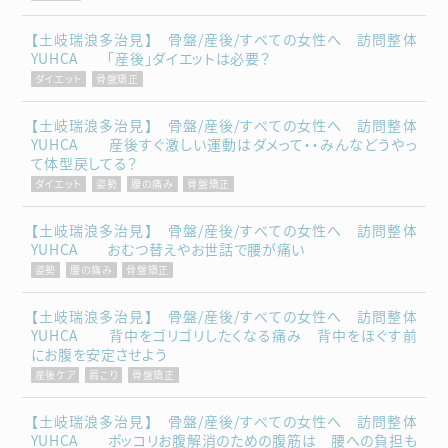
【土岐瑞浪多治見】 骨盤/産後/すべての女性へ 訪問整体
YUHCA 「産後」ダイエットは必要？
ダイエット
骨盤矯正
【土岐瑞浪多治見】 骨盤/産後/すべての女性へ 訪問整体
YUHCA 産後すぐ激しい運動はダメって・・みんなどうやっ
て体型戻してる？
ダイエット
姿勢
腰の痛み
骨盤矯正
【土岐瑞浪多治見】 骨盤/産後/すべての女性へ 訪問整体
YUHCA おむつ替えやお世話で腰が痛い
姿勢
腰の痛み
骨盤矯正
【土岐瑞浪多治見】 骨盤/産後/すべての女性へ 訪問整体
YUHCA 背中をゴリゴリしたくなる痛み 背中をほぐす前
にお腹を安定させよう
産後ケア
肩こり
骨盤矯正
【土岐瑞浪多治見】 骨盤/産後/すべての女性へ 訪問整体
YUHCA ポッコリお腹解消のための腹筋は 腰への負担も