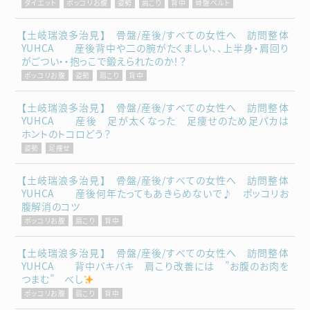
ダイエット
ポッコリお腹
姿勢
肩こり
背中
骨盤ベルト
【土岐瑞浪多治見】 骨盤/産後/すべての女性へ 訪問整体
YUHCA 産後背中や二の腕がたくましい、、上半身・肩回り
がごつい・・抱っこで鍛えられたのか！？
ポッコリお腹
姿勢
肩こり
背中
【土岐瑞浪多治見】 骨盤/産後/すべての女性へ 訪問整体
YUHCA 産後 足が太くなった 足痩せのため足パカは
ホントのトコロどう？
姿勢
足痩せ
【土岐瑞浪多治見】 骨盤/産後/すべての女性へ 訪問整体
YUHCA 産後何年たってもあきらめないで♪ ポッコリお
腹解消のコツ
ポッコリお腹
肩こり
背中
【土岐瑞浪多治見】 骨盤/産後/すべての女性へ 訪問整体
YUHCA 背中バキバキ 肩こり改善には ”お腹のお肉を
つまむ” べし
ポッコリお腹
肩こり
背中