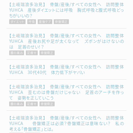
【土岐瑞浪多治見】 骨盤/産後/すべての女性へ 訪問整体
YUHCA 産後ダイエットには呼吸 胸式呼吸と腹式呼吸どっ
ちがいいの？
ダイエット
呼吸
産後ケア
骨盤矯正
【土岐瑞浪多治見】 骨盤/産後/すべての女性へ 訪問整体
YUHCA 産後お尻や足が太くなって ズボンがはけないの
は 足首のせい！？
腰の痛み
足痩せ
骨盤矯正
【土岐瑞浪多治見】 骨盤/産後/すべての女性へ 訪問整体
YUHCA 30代40代 体力低下がヤバい
【土岐瑞浪多治見】 骨盤/産後/すべての女性へ 訪問整体
YUHCA 歪むのは骨盤だけじゃない 足首のアーチを作っ
て 姿勢を正していこう
腰の痛み
足痩せ
骨盤矯正
【土岐瑞浪多治見】 骨盤/産後/すべての女性へ 訪問整体
YUHCA 骨盤矯正は必須？骨盤矯正は意味ない？ 私の
考える「骨盤矯正」とは。