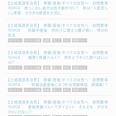
【土岐瑞浪多治見】 骨盤/産後/すべての女性へ 訪問整体
YUHCA 抱っこのし過ぎは抱き癖が付く？ 秋は「人肌恋し
い」季節 カラダの感覚を大切に
【土岐瑞浪多治見】 骨盤/産後/すべての女性へ 訪問整体
YUHCA 妊娠中産後 仰向けに寝ると腰が痛い 時の対
処法
ダイエット
ポッコリお腹
姿勢
肩こり
背中
骨盤ベルト
【土岐瑞浪多治見】 骨盤/産後/すべての女性へ 訪問整体
YUHCA 腹帯？骨盤ベルト？ 何をどうやって選べばいい
の？
ダイエット
ポッコリお腹
姿勢
肩こり
背中
骨盤ベルト
【土岐瑞浪多治見】 骨盤/産後/すべての女性へ 訪問整体
YUHCA 妊娠出産産後にまつわる骨盤神話 誤情報！？
ダイエット
ポッコリお腹
姿勢
肩こり
背中
骨盤ベルト
【土岐瑞浪多治見】 骨盤/産後/すべての女性へ 訪問整体
YUHCA 産後骨盤ベルトでダイエット そもそも やせな
きゃいけない？