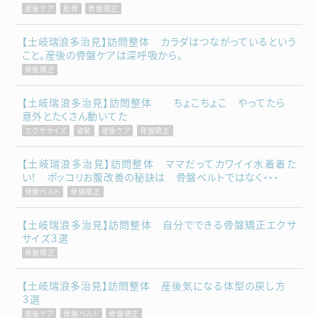
産後ケア
肋骨
骨盤矯正
【土岐瑞浪多治見】訪問整体 カラダはつながっているという
こと。産後の骨盤ケアは深呼吸から。
骨盤矯正
【土岐瑞浪多治見】訪問整体 ちょこちょこ やってたら
意外とたくさん動いてた
エクササイズ
姿勢
産後ケア
骨盤矯正
【土岐瑞浪多治見】訪問整体 ママだってカワイイ水着着た
い！ ポッコリお腹改善の秘訣は 骨盤ベルトではなく・・・
骨盤ベルト
骨盤矯正
【土岐瑞浪多治見】訪問整体 自分でできる骨盤矯正エクサ
サイズ３選
骨盤矯正
【土岐瑞浪多治見】訪問整体 産後気になる体型の戻し方
３選
産後ケア
骨盤ベルト
骨盤矯正