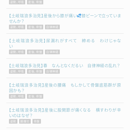
姿勢、呼吸
産後、骨盤
【土岐瑞浪多治見】産後から膝が痛い
膝ピーンで立っていま
せんか？
姿勢、呼吸
産後、骨盤
自律神経
【土岐瑞浪多治見】尿漏れがすべて 締める わけじゃな
い
姿勢、呼吸
産後、骨盤
自律神経
【土岐瑞浪多治見】春 なんとなくだるい 自律神経の乱れ？
姿勢、呼吸
産後、骨盤
自律神経
【土岐瑞浪多治見】産後の腰痛 もしかして骨盤底筋群が原
因かも？
姿勢、呼吸
産後、骨盤
【土岐瑞浪多治見】産後に股関節が痛くなる 横すわりが辛
いのはなぜ？
姿勢
脚痩せ
骨盤