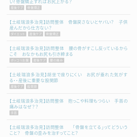
い！骨盤矯正すればお尻上がる？
産後ケア
骨盤矯正
【土岐瑞浪多治見】訪問整体 骨盤戻さないとヤバい？ 子供
産んだから仕方ない？
ダイエット
産後ケア
骨盤矯正
【土岐瑞浪多治見】訪問整体 腰の骨がすこし反っているから
こそ おなかもお尻も引き締まる
ポッコリお腹
産後ケア
腰の痛み
【土岐瑞浪多治見】胡坐で座りにくい お尻が垂れた気がす
る・・産後に重要な股関節
産後ケア
股関節
【土岐瑞浪多治見】訪問整体 抱っこや料理もつらい 手首の
痛みはなぜ？？
手首
【土岐瑞浪多治見】訪問整体 「骨盤を立てる」ってどういう
こと？ 骨盤の歪みを治すってこと？