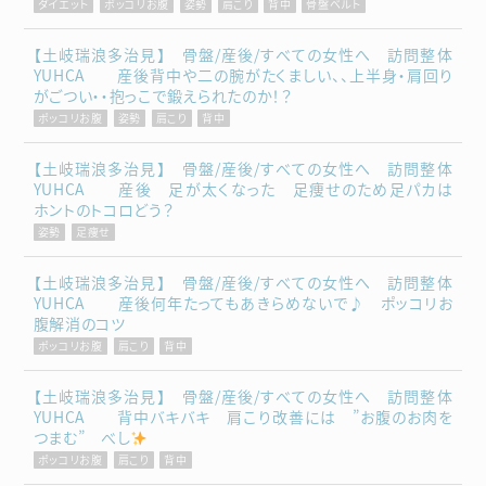
ダイエット
ポッコリお腹
姿勢
肩こり
背中
骨盤ベルト
【土岐瑞浪多治見】 骨盤/産後/すべての女性へ 訪問整体
YUHCA 産後背中や二の腕がたくましい、、上半身・肩回り
がごつい・・抱っこで鍛えられたのか！？
ポッコリお腹
姿勢
肩こり
背中
【土岐瑞浪多治見】 骨盤/産後/すべての女性へ 訪問整体
YUHCA 産後 足が太くなった 足痩せのため足パカは
ホントのトコロどう？
姿勢
足痩せ
【土岐瑞浪多治見】 骨盤/産後/すべての女性へ 訪問整体
YUHCA 産後何年たってもあきらめないで♪ ポッコリお
腹解消のコツ
ポッコリお腹
肩こり
背中
【土岐瑞浪多治見】 骨盤/産後/すべての女性へ 訪問整体
YUHCA 背中バキバキ 肩こり改善には ”お腹のお肉を
つまむ” べし
ポッコリお腹
肩こり
背中