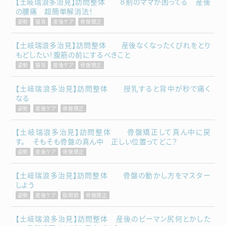
【土岐瑞浪多治見】訪問整体 ８割のママが困ってる 産後
の腰痛 超簡単解消法！
姿勢
猫背
産後ケア
骨盤矯正
【土岐瑞浪多治見】訪問整体 産後なくなったくびれをとり
もどしたい！腹筋の前にするべきこと
姿勢
猫背
産後ケア
骨盤矯正
【土岐瑞浪多治見】訪問整体 授乳すると背中が秒で痛く
なる
姿勢
産後ケア
骨盤矯正
【土岐瑞浪多治見】訪問整体 骨盤矯正して真ん中に戻
す。 そもそも骨盤の真ん中 正しい位置ってどこ？
姿勢
産後ケア
骨盤矯正
【土岐瑞浪多治見】訪問整体 骨盤の動かし方をマスター
しよう
姿勢
産後ケア
股関節
骨盤矯正
【土岐瑞浪多治見】訪問整体 産後のピーマン尻何とかした