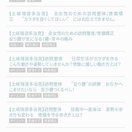
【土岐瑞浪多治見】 全女性のための訪問整体/骨盤矯
正 ”カラダを良くしてほしい” にはお応えできません。
【土岐瑞浪多治見】 全女性のための訪問整体/骨盤矯正
反り腰が気になる！腰・背中の痛み
産後ケア
腰の痛み
骨盤矯正
【土岐瑞浪多治見】訪問整体 日常生活がカラダを作る
こんな動きや姿勢していませんか？骨盤に優しい動き方とは？
ダイエット
産後ケア
骨盤矯正
【土岐瑞浪多治見】訪問整体 ”反り腰”の誤解 おなかへ
こませたいなら 反り腰つくるべし！
ダイエット
産後ケア
骨盤矯正
【土岐瑞浪多治見】訪問整体 妊娠中～産後は 姿勢も歩
き方も変わる 骨盤を守る歩き方とは？
ダイエット
産後ケア
骨盤矯正