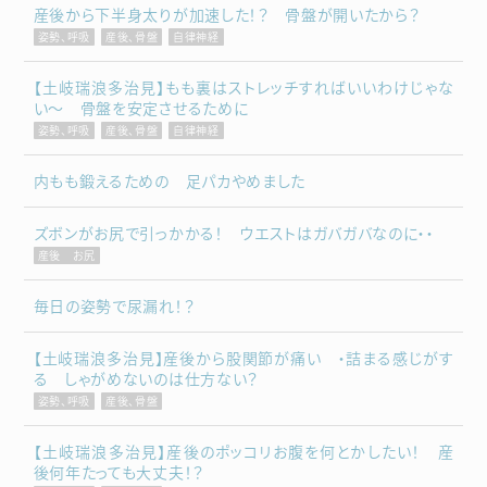
産後から下半身太りが加速した！？ 骨盤が開いたから？
姿勢、呼吸
産後、骨盤
自律神経
【土岐瑞浪多治見】もも裏はストレッチすればいいわけじゃな
い～ 骨盤を安定させるために
姿勢、呼吸
産後、骨盤
自律神経
内もも鍛えるための 足パカやめました
ズボンがお尻で引っかかる！ ウエストはガバガバなのに・・
産後 お尻
毎日の姿勢で尿漏れ！？
【土岐瑞浪多治見】産後から股関節が痛い ・詰まる感じがす
る しゃがめないのは仕方ない？
姿勢、呼吸
産後、骨盤
【土岐瑞浪多治見】産後のポッコリお腹を何とかしたい！ 産
後何年たっても大丈夫！？