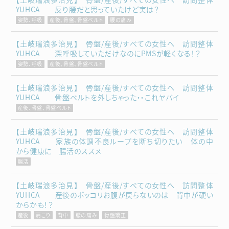
YUHCA 反り腰だと思っていたけど実は？
姿勢、呼吸
産後、骨盤、骨盤ベルト
腰の痛み
【土岐瑞浪多治見】 骨盤/産後/すべての女性へ 訪問整体
YUHCA 深呼吸していただけなのにPMSが軽くなる！？
姿勢、呼吸
産後、骨盤、骨盤ベルト
【土岐瑞浪多治見】 骨盤/産後/すべての女性へ 訪問整体
YUHCA 骨盤ベルトを外しちゃった・・これヤバイ
産後、骨盤、骨盤ベルト
【土岐瑞浪多治見】 骨盤/産後/すべての女性へ 訪問整体
YUHCA 家族の体調不良ループを断ち切りたい 体の中
から健康に 腸活のススメ
腸活
【土岐瑞浪多治見】 骨盤/産後/すべての女性へ 訪問整体
YUHCA 産後のポッコリお腹が戻らないのは 背中が硬い
からかも！？
産後
肩こり
背中
腰の痛み
骨盤矯正