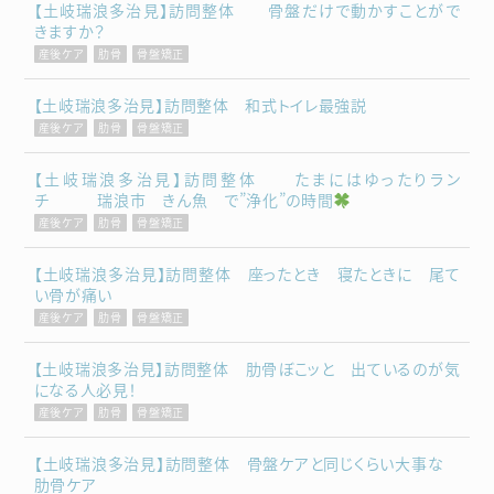
【土岐瑞浪多治見】訪問整体 骨盤だけで動かすことがで
きますか？
産後ケア
肋骨
骨盤矯正
【土岐瑞浪多治見】訪問整体 和式トイレ最強説
産後ケア
肋骨
骨盤矯正
【土岐瑞浪多治見】訪問整体 たまにはゆったりラン
チ 瑞浪市 きん魚 で”浄化”の時間
産後ケア
肋骨
骨盤矯正
【土岐瑞浪多治見】訪問整体 座ったとき 寝たときに 尾て
い骨が痛い
産後ケア
肋骨
骨盤矯正
【土岐瑞浪多治見】訪問整体 肋骨ぼこッと 出ているのが気
になる人必見！
産後ケア
肋骨
骨盤矯正
【土岐瑞浪多治見】訪問整体 骨盤ケアと同じくらい大事な
肋骨ケア