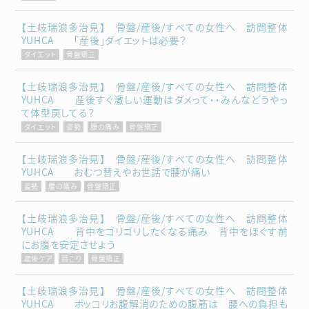
【土岐瑞浪多治見】 骨盤/産後/すべての女性へ 訪問整体
YUHCA 「産後」ダイエットは必要？
ダイエット
骨盤矯正
【土岐瑞浪多治見】 骨盤/産後/すべての女性へ 訪問整体
YUHCA 産後すぐ激しい運動はダメって・・みんなどうやっ
て体型戻してる？
ダイエット
姿勢
腰の痛み
骨盤矯正
【土岐瑞浪多治見】 骨盤/産後/すべての女性へ 訪問整体
YUHCA おむつ替えやお世話で腰が痛い
姿勢
腰の痛み
骨盤矯正
【土岐瑞浪多治見】 骨盤/産後/すべての女性へ 訪問整体
YUHCA 背中をゴリゴリしたくなる痛み 背中をほぐす前
にお腹を安定させよう
産後ケア
肩こり
骨盤矯正
【土岐瑞浪多治見】 骨盤/産後/すべての女性へ 訪問整体
YUHCA ポッコリお腹解消のための腹筋は 腰への負担も