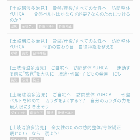
【土岐瑞浪多治見】 骨盤/産後/すべての女性へ 訪問整体
YUHCA 骨盤ベルトはかならず必要？なんのためにつける
のか？
姿勢
産後ケア
骨盤ベルト
骨盤矯正
【土岐瑞浪多治見】 骨盤/産後/すべての女性へ 訪問整体
YUHCA 季節の変わり目 自律神経を整える
呼吸
姿勢
自律神経
【土岐瑞浪多治見】 ご自宅へ 訪問整体 YUHCA 運動す
る前に”感覚”を大切に 腰痛・骨盤・子どもの発達 にも
姿勢
感覚
発達
【土岐瑞浪多治見】 ご自宅へ 訪問整体 YUHCA 骨盤
ベルトを締めて カラダをよくする？？ 自分のカラダの力を
最大限に引き出そう！
ダイエット
産後ケア
腸活
骨盤ベルト
【土岐瑞浪多治見】 全女性のための訪問整体/骨盤矯正
痩せたい なら 寝よう！
ダイエット
産後ケア