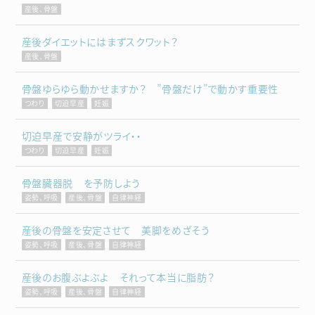
産後、骨盤
産後ダイエットにはまずスクワット？
産後、骨盤
骨盤ゆらゆら動かせますか？ ”骨盤だけ”で動かす重要性
つわり
切迫早産
妊娠
切迫早産で安静がツライ・・
つわり
切迫早産
妊娠
骨盤臓器脱 を予防しよう
姿勢、呼吸
産後、骨盤
自律神経
産後の骨盤を安定させて 美脚をめざそう
姿勢、呼吸
産後、骨盤
自律神経
産後のお腹ぶよぶよ それって本当に脂肪？
姿勢、呼吸
産後、骨盤
自律神経