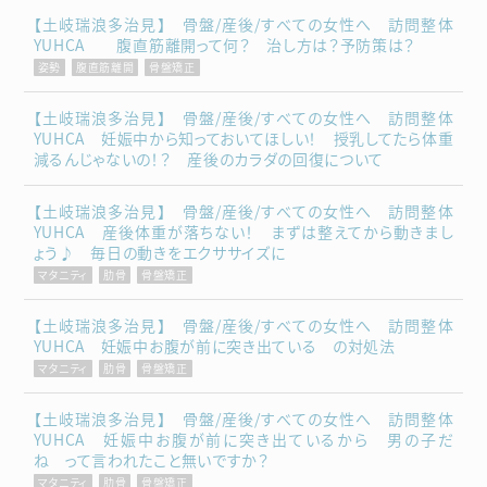
【土岐瑞浪多治見】 骨盤/産後/すべての女性へ 訪問整体
YUHCA 腹直筋離開って何？ 治し方は？予防策は？
姿勢
腹直筋離開
骨盤矯正
【土岐瑞浪多治見】 骨盤/産後/すべての女性へ 訪問整体
YUHCA 妊娠中から知っておいてほしい！ 授乳してたら体重
減るんじゃないの！？ 産後のカラダの回復について
【土岐瑞浪多治見】 骨盤/産後/すべての女性へ 訪問整体
YUHCA 産後体重が落ちない！ まずは整えてから動きまし
ょう♪ 毎日の動きをエクササイズに
マタニティ
肋骨
骨盤矯正
【土岐瑞浪多治見】 骨盤/産後/すべての女性へ 訪問整体
YUHCA 妊娠中お腹が前に突き出ている の対処法
マタニティ
肋骨
骨盤矯正
【土岐瑞浪多治見】 骨盤/産後/すべての女性へ 訪問整体
YUHCA 妊娠中お腹が前に突き出ているから 男の子だ
ね って言われたこと無いですか？
マタニティ
肋骨
骨盤矯正