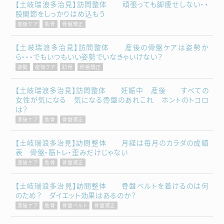
【土岐瑞浪多治見】訪問整体 頑張っても脚痩せしない・・
股関節をしっかりはめ込もう
産後ケア
肋骨
骨盤矯正
【土岐瑞浪多治見】訪問整体 産後の骨盤ケアは姿勢か
ら・・・でもいつもいい姿勢でいなきゃいけない？
姿勢
産後ケア
肋骨
骨盤矯正
【土岐瑞浪多治見】訪問整体 妊娠中 産後 すべての
女性が気になる 気になる骨盤のあれこれ ホントのトコロ
は？
産後ケア
肋骨
骨盤矯正
【土岐瑞浪多治見】訪問整体 月経は毎月のカラダの成績
表 骨盤・筋トレ・歪みだけじゃない
産後ケア
肋骨
骨盤矯正
【土岐瑞浪多治見】訪問整体 骨盤ベルトを着けるのは何
のため？ ダイエット効果はあるのか？
産後ケア
肋骨
骨盤ベルト
骨盤矯正