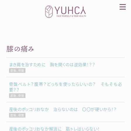
Skip
to
content
膝の痛み
カラダを整え、習慣を変えて、心を前向きに。産
前産後訪問整体 YUHCA（ユウカ）
まき肩を治すために 胸を開くのは逆効果！？？
産後、骨盤
骨盤ベルト？腹帯？どっちを使ったらいいの？ そもそも必
要？？
産後、骨盤
産後のポッコリおなか 治らないのは 〇〇が硬いから！？
産後、骨盤
産後のポッコリおなか解消に 筋トレはいらない！