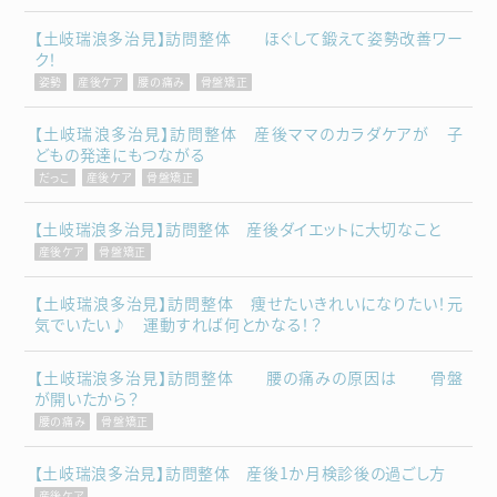
【土岐瑞浪多治見】訪問整体 ほぐして鍛えて姿勢改善ワー
ク！
姿勢
産後ケア
腰の痛み
骨盤矯正
【土岐瑞浪多治見】訪問整体 産後ママのカラダケアが 子
どもの発達にもつながる
だっこ
産後ケア
骨盤矯正
【土岐瑞浪多治見】訪問整体 産後ダイエットに大切なこと
産後ケア
骨盤矯正
【土岐瑞浪多治見】訪問整体 痩せたいきれいになりたい！元
気でいたい♪ 運動すれば何とかなる！？
【土岐瑞浪多治見】訪問整体 腰の痛みの原因は 骨盤
が開いたから？
腰の痛み
骨盤矯正
【土岐瑞浪多治見】訪問整体 産後1か月検診後の過ごし方
産後ケア