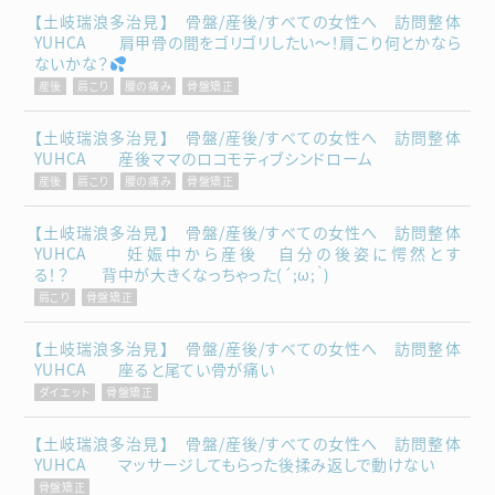
【土岐瑞浪多治見】 骨盤/産後/すべての女性へ 訪問整体
YUHCA 肩甲骨の間をゴリゴリしたい～！肩こり何とかなら
ないかな？
産後
肩こり
腰の痛み
骨盤矯正
【土岐瑞浪多治見】 骨盤/産後/すべての女性へ 訪問整体
YUHCA 産後ママのロコモティブシンドローム
産後
肩こり
腰の痛み
骨盤矯正
【土岐瑞浪多治見】 骨盤/産後/すべての女性へ 訪問整体
YUHCA 妊娠中から産後 自分の後姿に愕然とす
る！？ 背中が大きくなっちゃった(´;ω;｀)
肩こり
骨盤矯正
【土岐瑞浪多治見】 骨盤/産後/すべての女性へ 訪問整体
YUHCA 座ると尾てい骨が痛い
ダイエット
骨盤矯正
【土岐瑞浪多治見】 骨盤/産後/すべての女性へ 訪問整体
YUHCA マッサージしてもらった後揉み返しで動けない
骨盤矯正