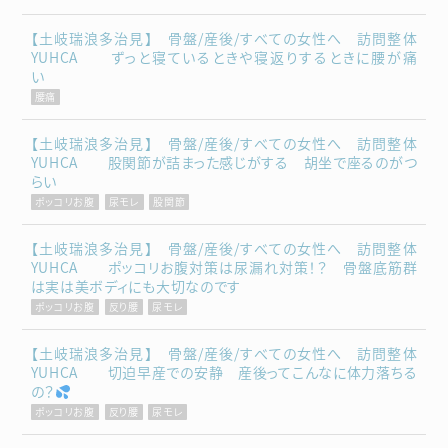
【土岐瑞浪多治見】 骨盤/産後/すべての女性へ 訪問整体
YUHCA ずっと寝ているときや寝返りするときに腰が痛
い
腰痛
【土岐瑞浪多治見】 骨盤/産後/すべての女性へ 訪問整体
YUHCA 股関節が詰まった感じがする 胡坐で座るのがつ
らい
ポッコリお腹
尿モレ
股関節
【土岐瑞浪多治見】 骨盤/産後/すべての女性へ 訪問整体
YUHCA ポッコリお腹対策は尿漏れ対策！？ 骨盤底筋群
は実は美ボディにも大切なのです
ポッコリお腹
反り腰
尿モレ
【土岐瑞浪多治見】 骨盤/産後/すべての女性へ 訪問整体
YUHCA 切迫早産での安静 産後ってこんなに体力落ちる
の？
ポッコリお腹
反り腰
尿モレ