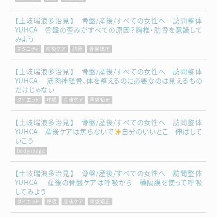
【土岐瑞浪多治見】 骨盤/産後/すべての女性へ 訪問整体
YUHCA 骨盤の歪みがすべての原因？胸椎・肋骨を意識して
みよう
マタニティ
産後ケア
肋骨
骨盤矯正
【土岐瑞浪多治見】 骨盤/産後/すべての女性へ 訪問整体
YUHCA 筋肉神経骨、体を整えるのに必要なのは見えるもの
だけじゃない
ダイエット
呼吸
産後ケア
骨盤矯正
【土岐瑞浪多治見】 骨盤/産後/すべての女性へ 訪問整体
YUHCA 産後ケアは焦らないで
自分のいいとこ 伸ばして
いこう
bodyimage
【土岐瑞浪多治見】 骨盤/産後/すべての女性へ 訪問整体
YUHCA 産後の骨盤ケアは呼吸から 横隔膜を使って呼吸
してみよう
ダイエット
呼吸
産後ケア
骨盤矯正