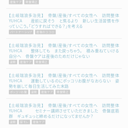
産後ケア
骨盤矯正
【土岐瑞浪多治見】 骨盤/産後/すべての女性へ 訪問整体
YUHCA 産前に戻そう と焦るより 新しい生活習慣を作
っていこう。「どうすればできる？」を考える
パートナーシップ
産後のココロ
【土岐瑞浪多治見】 骨盤/産後/すべての女性へ 訪問整体
YUHCA 整体しても また戻っちゃう。 積み重ねていける
自分へ 骨盤ケアは産後のためだけじゃない
姿勢
産後ケア
骨盤矯正
【土岐瑞浪多治見】 骨盤/産後/すべての女性へ 訪問整体
YUHCA 運動しているのにポッコリお腹がなおらない 姿
勢を崩して毎日生活してみた末路
ポッコリお腹
姿勢
産後ケア
骨盤矯正
【土岐瑞浪多治見】 骨盤/産後/すべての女性へ 訪問整体
YUHCA セミナー講師させていただきました 骨盤底筋
群 ギュギュっと締めるだけになってませんか？
姿勢
尿モレ
産後ケア