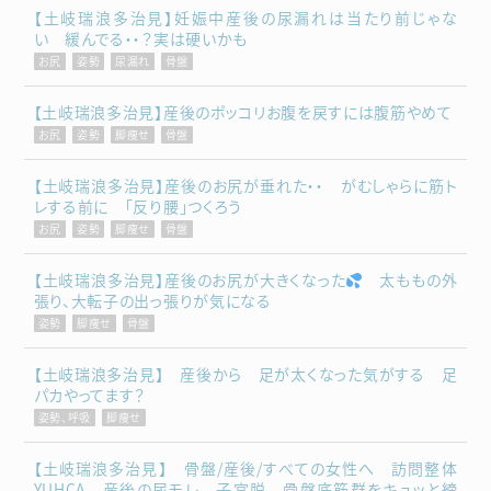
【土岐瑞浪多治見】妊娠中産後の尿漏れは当たり前じゃな
い 緩んでる・・？実は硬いかも
お尻
姿勢
尿漏れ
骨盤
【土岐瑞浪多治見】産後のポッコリお腹を戻すには腹筋やめて
お尻
姿勢
脚痩せ
骨盤
【土岐瑞浪多治見】産後のお尻が垂れた・・ がむしゃらに筋ト
レする前に 「反り腰」つくろう
お尻
姿勢
脚痩せ
骨盤
【土岐瑞浪多治見】産後のお尻が大きくなった
太ももの外
張り、大転子の出っ張りが気になる
姿勢
脚痩せ
骨盤
【土岐瑞浪多治見】 産後から 足が太くなった気がする 足
パカやってます？
姿勢、呼吸
脚痩せ
【土岐瑞浪多治見】 骨盤/産後/すべての女性へ 訪問整体
YUHCA 産後の尿モレ 子宮脱 骨盤底筋群をキュッと締