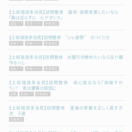
【土岐瑞浪多治見】訪問整体 猫背・姿勢改善したいなら
「胸は反らずに ヒゲダンス」
産後ケア
骨盤ベルト
骨盤矯正
【土岐瑞浪多治見】訪問整体 ”いい姿勢” のつくり方
産後ケア
骨盤ベルト
骨盤矯正
【土岐瑞浪多治見】訪問整体 お腹引き締めたいなら反り腰
作るべし
産後ケア
骨盤ベルト
骨盤矯正
【土岐瑞浪多治見】訪問整体 床に座るなら「体操すわ
り」？ 実は腰痛の原因に
姿勢
産後ケア
骨盤矯正
【土岐瑞浪多治見】訪問整体 産後の骨盤を正しく戻す方
法 ３選
骨盤矯正