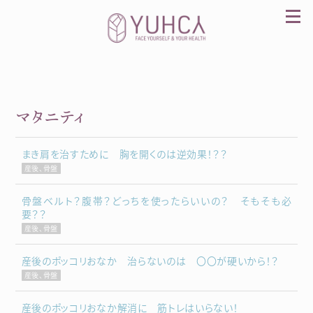
Skip
to
content
マタニティ
カラダを整え、習慣を変えて、心を前向きに。産
前産後訪問整体 YUHCA（ユウカ）
まき肩を治すために 胸を開くのは逆効果！？？
産後、骨盤
骨盤ベルト？腹帯？どっちを使ったらいいの？ そもそも必
要？？
産後、骨盤
産後のポッコリおなか 治らないのは 〇〇が硬いから！？
産後、骨盤
産後のポッコリおなか解消に 筋トレはいらない！