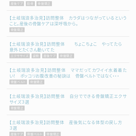
産後ケア
肋骨
骨盤矯正
【土岐瑞浪多治見】訪問整体 カラダはつながっているという
こと。産後の骨盤ケアは深呼吸から。
骨盤矯正
【土岐瑞浪多治見】訪問整体 ちょこちょこ やってたら
意外とたくさん動いてた
エクササイズ
姿勢
産後ケア
骨盤矯正
【土岐瑞浪多治見】訪問整体 ママだってカワイイ水着着た
い！ ポッコリお腹改善の秘訣は 骨盤ベルトではなく・・・
骨盤ベルト
骨盤矯正
【土岐瑞浪多治見】訪問整体 自分でできる骨盤矯正エクサ
サイズ３選
骨盤矯正
【土岐瑞浪多治見】訪問整体 産後気になる体型の戻し方
３選
産後ケア
骨盤ベルト
骨盤矯正