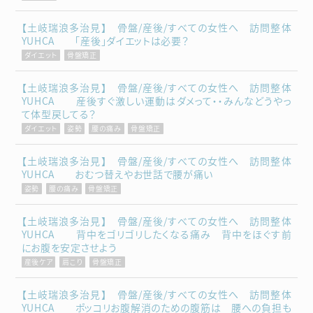
【土岐瑞浪多治見】 骨盤/産後/すべての女性へ 訪問整体
YUHCA 「産後」ダイエットは必要？
ダイエット
骨盤矯正
【土岐瑞浪多治見】 骨盤/産後/すべての女性へ 訪問整体
YUHCA 産後すぐ激しい運動はダメって・・みんなどうやっ
て体型戻してる？
ダイエット
姿勢
腰の痛み
骨盤矯正
【土岐瑞浪多治見】 骨盤/産後/すべての女性へ 訪問整体
YUHCA おむつ替えやお世話で腰が痛い
姿勢
腰の痛み
骨盤矯正
【土岐瑞浪多治見】 骨盤/産後/すべての女性へ 訪問整体
YUHCA 背中をゴリゴリしたくなる痛み 背中をほぐす前
にお腹を安定させよう
産後ケア
肩こり
骨盤矯正
【土岐瑞浪多治見】 骨盤/産後/すべての女性へ 訪問整体
YUHCA ポッコリお腹解消のための腹筋は 腰への負担も