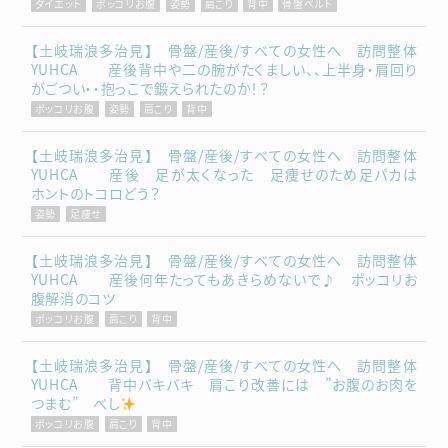
ダイエット
ポッコリお腹
姿勢
肩こり
背中
骨盤ベルト
【土岐瑞浪多治見】 骨盤/産後/すべての女性へ 訪問整体
YUHCA 産後背中や二の腕がたくましい、、上半身・肩回り
がごつい・・抱っこで鍛えられたのか！？
ポッコリお腹
姿勢
肩こり
背中
【土岐瑞浪多治見】 骨盤/産後/すべての女性へ 訪問整体
YUHCA 産後 足が太くなった 足痩せのため足パカは
ホントのトコロどう？
姿勢
足痩せ
【土岐瑞浪多治見】 骨盤/産後/すべての女性へ 訪問整体
YUHCA 産後何年たってもあきらめないで♪ ポッコリお
腹解消のコツ
ポッコリお腹
肩こり
背中
【土岐瑞浪多治見】 骨盤/産後/すべての女性へ 訪問整体
YUHCA 背中バキバキ 肩こり改善には ”お腹のお肉を
つまむ” べし
ポッコリお腹
肩こり
背中