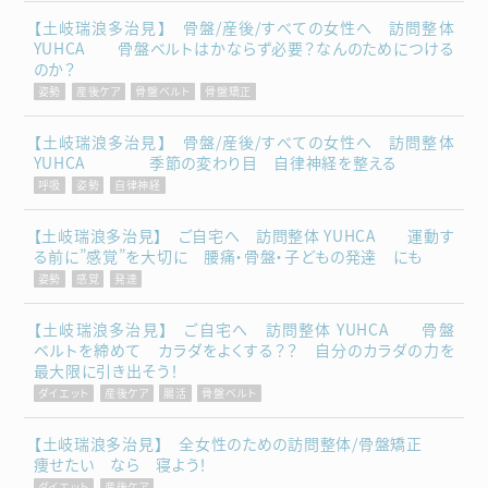
【土岐瑞浪多治見】 骨盤/産後/すべての女性へ 訪問整体
YUHCA 骨盤ベルトはかならず必要？なんのためにつける
のか？
姿勢
産後ケア
骨盤ベルト
骨盤矯正
【土岐瑞浪多治見】 骨盤/産後/すべての女性へ 訪問整体
YUHCA 季節の変わり目 自律神経を整える
呼吸
姿勢
自律神経
【土岐瑞浪多治見】 ご自宅へ 訪問整体 YUHCA 運動す
る前に”感覚”を大切に 腰痛・骨盤・子どもの発達 にも
姿勢
感覚
発達
【土岐瑞浪多治見】 ご自宅へ 訪問整体 YUHCA 骨盤
ベルトを締めて カラダをよくする？？ 自分のカラダの力を
最大限に引き出そう！
ダイエット
産後ケア
腸活
骨盤ベルト
【土岐瑞浪多治見】 全女性のための訪問整体/骨盤矯正
痩せたい なら 寝よう！
ダイエット
産後ケア