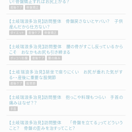
い！骨盤矯正すればお尻上がる？
産後ケア
骨盤矯正
【土岐瑞浪多治見】訪問整体 骨盤戻さないとヤバい？ 子供
産んだから仕方ない？
ダイエット
産後ケア
骨盤矯正
【土岐瑞浪多治見】訪問整体 腰の骨がすこし反っているから
こそ おなかもお尻も引き締まる
ポッコリお腹
産後ケア
腰の痛み
【土岐瑞浪多治見】胡坐で座りにくい お尻が垂れた気がす
る・・産後に重要な股関節
産後ケア
股関節
【土岐瑞浪多治見】訪問整体 抱っこや料理もつらい 手首の
痛みはなぜ？？
手首
【土岐瑞浪多治見】訪問整体 「骨盤を立てる」ってどういう
こと？ 骨盤の歪みを治すってこと？