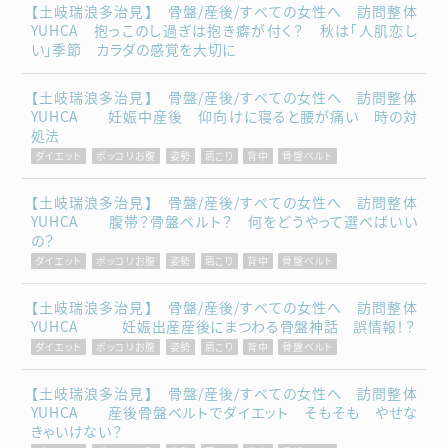
【土岐瑞浪多治見】 骨盤/産後/すべての女性へ 訪問整体
YUHCA 抱っこのし過ぎは抱き癖が付く？ 秋は「人肌恋し
い」季節 カラダの感覚を大切に
【土岐瑞浪多治見】 骨盤/産後/すべての女性へ 訪問整体
YUHCA 妊娠中産後 仰向けに寝ると腰が痛い 時の対
処法
ダイエット
ポッコリお腹
姿勢
肩こり
背中
骨盤ベルト
【土岐瑞浪多治見】 骨盤/産後/すべての女性へ 訪問整体
YUHCA 腹帯？骨盤ベルト？ 何をどうやって選べばいい
の？
ダイエット
ポッコリお腹
姿勢
肩こり
背中
骨盤ベルト
【土岐瑞浪多治見】 骨盤/産後/すべての女性へ 訪問整体
YUHCA 妊娠出産産後にまつわる骨盤神話 誤情報！？
ダイエット
ポッコリお腹
姿勢
肩こり
背中
骨盤ベルト
【土岐瑞浪多治見】 骨盤/産後/すべての女性へ 訪問整体
YUHCA 産後骨盤ベルトでダイエット そもそも やせな
きゃいけない？