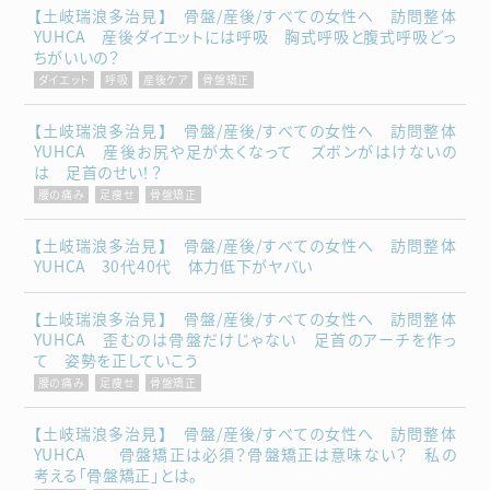
【土岐瑞浪多治見】 骨盤/産後/すべての女性へ 訪問整体
YUHCA 産後ダイエットには呼吸 胸式呼吸と腹式呼吸どっ
ちがいいの？
ダイエット
呼吸
産後ケア
骨盤矯正
【土岐瑞浪多治見】 骨盤/産後/すべての女性へ 訪問整体
YUHCA 産後お尻や足が太くなって ズボンがはけないの
は 足首のせい！？
腰の痛み
足痩せ
骨盤矯正
【土岐瑞浪多治見】 骨盤/産後/すべての女性へ 訪問整体
YUHCA 30代40代 体力低下がヤバい
【土岐瑞浪多治見】 骨盤/産後/すべての女性へ 訪問整体
YUHCA 歪むのは骨盤だけじゃない 足首のアーチを作っ
て 姿勢を正していこう
腰の痛み
足痩せ
骨盤矯正
【土岐瑞浪多治見】 骨盤/産後/すべての女性へ 訪問整体
YUHCA 骨盤矯正は必須？骨盤矯正は意味ない？ 私の
考える「骨盤矯正」とは。