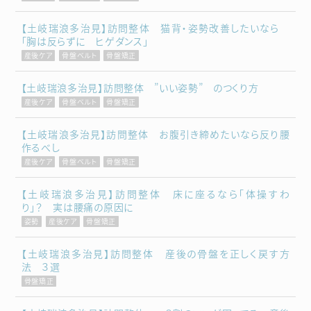
【土岐瑞浪多治見】訪問整体 猫背・姿勢改善したいなら
「胸は反らずに ヒゲダンス」
産後ケア
骨盤ベルト
骨盤矯正
【土岐瑞浪多治見】訪問整体 ”いい姿勢” のつくり方
産後ケア
骨盤ベルト
骨盤矯正
【土岐瑞浪多治見】訪問整体 お腹引き締めたいなら反り腰
作るべし
産後ケア
骨盤ベルト
骨盤矯正
【土岐瑞浪多治見】訪問整体 床に座るなら「体操すわ
り」？ 実は腰痛の原因に
姿勢
産後ケア
骨盤矯正
【土岐瑞浪多治見】訪問整体 産後の骨盤を正しく戻す方
法 ３選
骨盤矯正