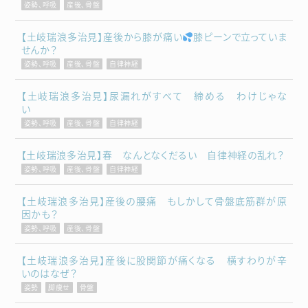
姿勢、呼吸
産後、骨盤
【土岐瑞浪多治見】産後から膝が痛い
膝ピーンで立っていま
せんか？
姿勢、呼吸
産後、骨盤
自律神経
【土岐瑞浪多治見】尿漏れがすべて 締める わけじゃな
い
姿勢、呼吸
産後、骨盤
自律神経
【土岐瑞浪多治見】春 なんとなくだるい 自律神経の乱れ？
姿勢、呼吸
産後、骨盤
自律神経
【土岐瑞浪多治見】産後の腰痛 もしかして骨盤底筋群が原
因かも？
姿勢、呼吸
産後、骨盤
【土岐瑞浪多治見】産後に股関節が痛くなる 横すわりが辛
いのはなぜ？
姿勢
脚痩せ
骨盤