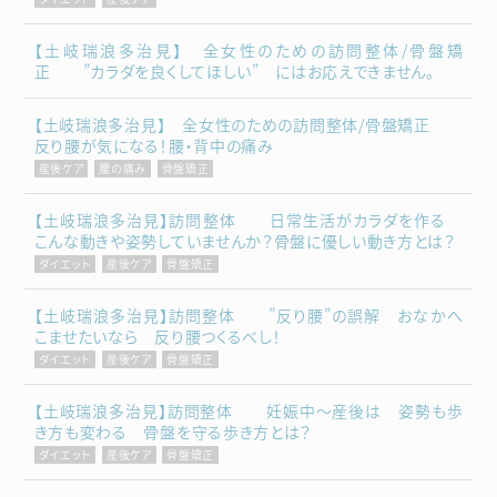
【土岐瑞浪多治見】 全女性のための訪問整体/骨盤矯
正 ”カラダを良くしてほしい” にはお応えできません。
【土岐瑞浪多治見】 全女性のための訪問整体/骨盤矯正
反り腰が気になる！腰・背中の痛み
産後ケア
腰の痛み
骨盤矯正
【土岐瑞浪多治見】訪問整体 日常生活がカラダを作る
こんな動きや姿勢していませんか？骨盤に優しい動き方とは？
ダイエット
産後ケア
骨盤矯正
【土岐瑞浪多治見】訪問整体 ”反り腰”の誤解 おなかへ
こませたいなら 反り腰つくるべし！
ダイエット
産後ケア
骨盤矯正
【土岐瑞浪多治見】訪問整体 妊娠中～産後は 姿勢も歩
き方も変わる 骨盤を守る歩き方とは？
ダイエット
産後ケア
骨盤矯正