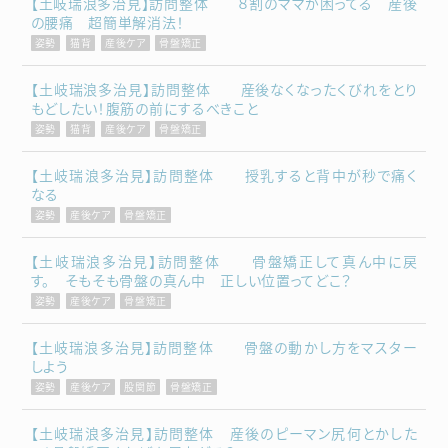
【土岐瑞浪多治見】訪問整体 ８割のママが困ってる 産後
の腰痛 超簡単解消法！
姿勢
猫背
産後ケア
骨盤矯正
【土岐瑞浪多治見】訪問整体 産後なくなったくびれをとり
もどしたい！腹筋の前にするべきこと
姿勢
猫背
産後ケア
骨盤矯正
【土岐瑞浪多治見】訪問整体 授乳すると背中が秒で痛く
なる
姿勢
産後ケア
骨盤矯正
【土岐瑞浪多治見】訪問整体 骨盤矯正して真ん中に戻
す。 そもそも骨盤の真ん中 正しい位置ってどこ？
姿勢
産後ケア
骨盤矯正
【土岐瑞浪多治見】訪問整体 骨盤の動かし方をマスター
しよう
姿勢
産後ケア
股関節
骨盤矯正
【土岐瑞浪多治見】訪問整体 産後のピーマン尻何とかした