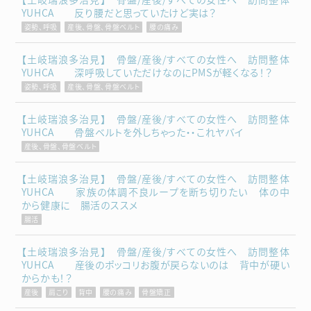
YUHCA 反り腰だと思っていたけど実は？
姿勢、呼吸
産後、骨盤、骨盤ベルト
腰の痛み
【土岐瑞浪多治見】 骨盤/産後/すべての女性へ 訪問整体
YUHCA 深呼吸していただけなのにPMSが軽くなる！？
姿勢、呼吸
産後、骨盤、骨盤ベルト
【土岐瑞浪多治見】 骨盤/産後/すべての女性へ 訪問整体
YUHCA 骨盤ベルトを外しちゃった・・これヤバイ
産後、骨盤、骨盤ベルト
【土岐瑞浪多治見】 骨盤/産後/すべての女性へ 訪問整体
YUHCA 家族の体調不良ループを断ち切りたい 体の中
から健康に 腸活のススメ
腸活
【土岐瑞浪多治見】 骨盤/産後/すべての女性へ 訪問整体
YUHCA 産後のポッコリお腹が戻らないのは 背中が硬い
からかも！？
産後
肩こり
背中
腰の痛み
骨盤矯正