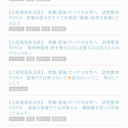
【土岐瑞浪多治見】 骨盤/産後/すべての女性へ 訪問整体
YUHCA 骨盤の歪みがすべての原因？胸椎・肋骨を意識して
みよう
マタニティ
産後ケア
肋骨
骨盤矯正
【土岐瑞浪多治見】 骨盤/産後/すべての女性へ 訪問整体
YUHCA 筋肉神経骨、体を整えるのに必要なのは見えるもの
だけじゃない
ダイエット
呼吸
産後ケア
骨盤矯正
【土岐瑞浪多治見】 骨盤/産後/すべての女性へ 訪問整体
YUHCA 産後ケアは焦らないで
自分のいいとこ 伸ばして
いこう
bodyimage
【土岐瑞浪多治見】 骨盤/産後/すべての女性へ 訪問整体
YUHCA 産後の骨盤ケアは呼吸から 横隔膜を使って呼吸
してみよう
ダイエット
呼吸
産後ケア
骨盤矯正