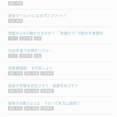
産後、骨盤
産後ダイエットにはまずスクワット？
産後、骨盤
骨盤ゆらゆら動かせますか？ ”骨盤だけ”で動かす重要性
つわり
切迫早産
妊娠
切迫早産で安静がツライ・・
つわり
切迫早産
妊娠
骨盤臓器脱 を予防しよう
姿勢、呼吸
産後、骨盤
自律神経
産後の骨盤を安定させて 美脚をめざそう
姿勢、呼吸
産後、骨盤
自律神経
産後のお腹ぶよぶよ それって本当に脂肪？
姿勢、呼吸
産後、骨盤
自律神経