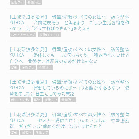
産後ケア
骨盤矯正
【土岐瑞浪多治見】 骨盤/産後/すべての女性へ 訪問整体
YUHCA 産前に戻そう と焦るより 新しい生活習慣を作
っていこう。「どうすればできる？」を考える
パートナーシップ
産後のココロ
【土岐瑞浪多治見】 骨盤/産後/すべての女性へ 訪問整体
YUHCA 整体しても また戻っちゃう。 積み重ねていける
自分へ 骨盤ケアは産後のためだけじゃない
姿勢
産後ケア
骨盤矯正
【土岐瑞浪多治見】 骨盤/産後/すべての女性へ 訪問整体
YUHCA 運動しているのにポッコリお腹がなおらない 姿
勢を崩して毎日生活してみた末路
ポッコリお腹
姿勢
産後ケア
骨盤矯正
【土岐瑞浪多治見】 骨盤/産後/すべての女性へ 訪問整体
YUHCA セミナー講師させていただきました 骨盤底筋
群 ギュギュっと締めるだけになってませんか？
姿勢
尿モレ
産後ケア