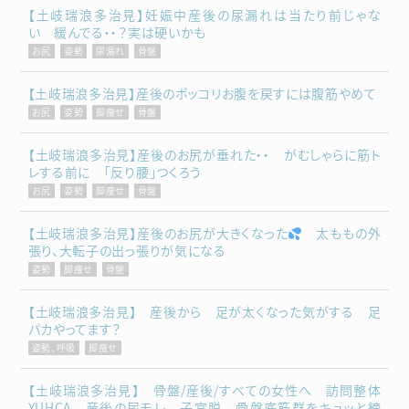
【土岐瑞浪多治見】妊娠中産後の尿漏れは当たり前じゃな
い 緩んでる・・？実は硬いかも
お尻
姿勢
尿漏れ
骨盤
【土岐瑞浪多治見】産後のポッコリお腹を戻すには腹筋やめて
お尻
姿勢
脚痩せ
骨盤
【土岐瑞浪多治見】産後のお尻が垂れた・・ がむしゃらに筋ト
レする前に 「反り腰」つくろう
お尻
姿勢
脚痩せ
骨盤
【土岐瑞浪多治見】産後のお尻が大きくなった
太ももの外
張り、大転子の出っ張りが気になる
姿勢
脚痩せ
骨盤
【土岐瑞浪多治見】 産後から 足が太くなった気がする 足
パカやってます？
姿勢、呼吸
脚痩せ
【土岐瑞浪多治見】 骨盤/産後/すべての女性へ 訪問整体
YUHCA 産後の尿モレ 子宮脱 骨盤底筋群をキュッと締