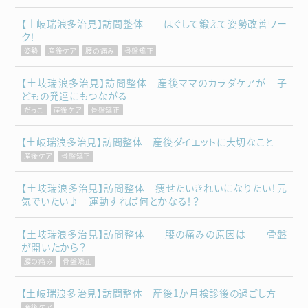
【土岐瑞浪多治見】訪問整体 ほぐして鍛えて姿勢改善ワー
ク！
姿勢
産後ケア
腰の痛み
骨盤矯正
【土岐瑞浪多治見】訪問整体 産後ママのカラダケアが 子
どもの発達にもつながる
だっこ
産後ケア
骨盤矯正
【土岐瑞浪多治見】訪問整体 産後ダイエットに大切なこと
産後ケア
骨盤矯正
【土岐瑞浪多治見】訪問整体 痩せたいきれいになりたい！元
気でいたい♪ 運動すれば何とかなる！？
【土岐瑞浪多治見】訪問整体 腰の痛みの原因は 骨盤
が開いたから？
腰の痛み
骨盤矯正
【土岐瑞浪多治見】訪問整体 産後1か月検診後の過ごし方
産後ケア