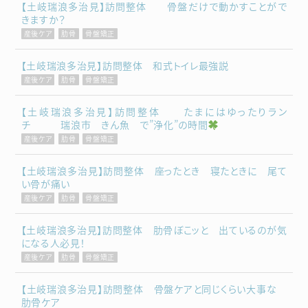
【土岐瑞浪多治見】訪問整体 骨盤だけで動かすことがで
きますか？
産後ケア
肋骨
骨盤矯正
【土岐瑞浪多治見】訪問整体 和式トイレ最強説
産後ケア
肋骨
骨盤矯正
【土岐瑞浪多治見】訪問整体 たまにはゆったりラン
チ 瑞浪市 きん魚 で”浄化”の時間
産後ケア
肋骨
骨盤矯正
【土岐瑞浪多治見】訪問整体 座ったとき 寝たときに 尾て
い骨が痛い
産後ケア
肋骨
骨盤矯正
【土岐瑞浪多治見】訪問整体 肋骨ぼこッと 出ているのが気
になる人必見！
産後ケア
肋骨
骨盤矯正
【土岐瑞浪多治見】訪問整体 骨盤ケアと同じくらい大事な
肋骨ケア