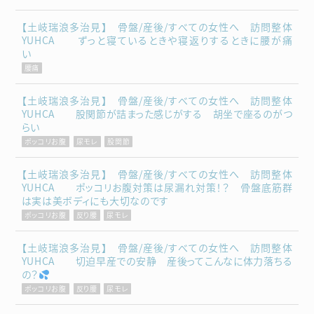
【土岐瑞浪多治見】 骨盤/産後/すべての女性へ 訪問整体
YUHCA ずっと寝ているときや寝返りするときに腰が痛
い
腰痛
【土岐瑞浪多治見】 骨盤/産後/すべての女性へ 訪問整体
YUHCA 股関節が詰まった感じがする 胡坐で座るのがつ
らい
ポッコリお腹
尿モレ
股関節
【土岐瑞浪多治見】 骨盤/産後/すべての女性へ 訪問整体
YUHCA ポッコリお腹対策は尿漏れ対策！？ 骨盤底筋群
は実は美ボディにも大切なのです
ポッコリお腹
反り腰
尿モレ
【土岐瑞浪多治見】 骨盤/産後/すべての女性へ 訪問整体
YUHCA 切迫早産での安静 産後ってこんなに体力落ちる
の？
ポッコリお腹
反り腰
尿モレ