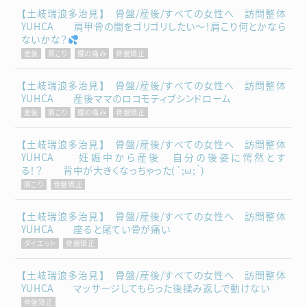
【土岐瑞浪多治見】 骨盤/産後/すべての女性へ 訪問整体
YUHCA 肩甲骨の間をゴリゴリしたい～！肩こり何とかなら
ないかな？
産後
肩こり
腰の痛み
骨盤矯正
【土岐瑞浪多治見】 骨盤/産後/すべての女性へ 訪問整体
YUHCA 産後ママのロコモティブシンドローム
産後
肩こり
腰の痛み
骨盤矯正
【土岐瑞浪多治見】 骨盤/産後/すべての女性へ 訪問整体
YUHCA 妊娠中から産後 自分の後姿に愕然とす
る！？ 背中が大きくなっちゃった(´;ω;｀)
肩こり
骨盤矯正
【土岐瑞浪多治見】 骨盤/産後/すべての女性へ 訪問整体
YUHCA 座ると尾てい骨が痛い
ダイエット
骨盤矯正
【土岐瑞浪多治見】 骨盤/産後/すべての女性へ 訪問整体
YUHCA マッサージしてもらった後揉み返しで動けない
骨盤矯正