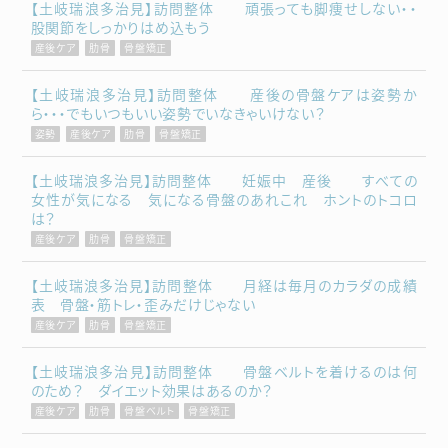
【土岐瑞浪多治見】訪問整体 頑張っても脚痩せしない・・
股関節をしっかりはめ込もう
産後ケア
肋骨
骨盤矯正
【土岐瑞浪多治見】訪問整体 産後の骨盤ケアは姿勢か
ら・・・でもいつもいい姿勢でいなきゃいけない？
姿勢
産後ケア
肋骨
骨盤矯正
【土岐瑞浪多治見】訪問整体 妊娠中 産後 すべての
女性が気になる 気になる骨盤のあれこれ ホントのトコロ
は？
産後ケア
肋骨
骨盤矯正
【土岐瑞浪多治見】訪問整体 月経は毎月のカラダの成績
表 骨盤・筋トレ・歪みだけじゃない
産後ケア
肋骨
骨盤矯正
【土岐瑞浪多治見】訪問整体 骨盤ベルトを着けるのは何
のため？ ダイエット効果はあるのか？
産後ケア
肋骨
骨盤ベルト
骨盤矯正