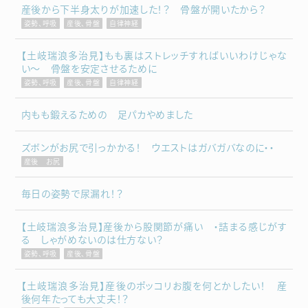
産後から下半身太りが加速した！？ 骨盤が開いたから？
姿勢、呼吸
産後、骨盤
自律神経
【土岐瑞浪多治見】もも裏はストレッチすればいいわけじゃな
い～ 骨盤を安定させるために
姿勢、呼吸
産後、骨盤
自律神経
内もも鍛えるための 足パカやめました
ズボンがお尻で引っかかる！ ウエストはガバガバなのに・・
産後 お尻
毎日の姿勢で尿漏れ！？
【土岐瑞浪多治見】産後から股関節が痛い ・詰まる感じがす
る しゃがめないのは仕方ない？
姿勢、呼吸
産後、骨盤
【土岐瑞浪多治見】産後のポッコリお腹を何とかしたい！ 産
後何年たっても大丈夫！？