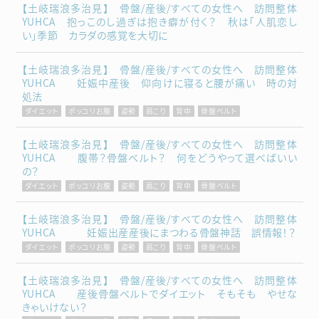
【土岐瑞浪多治見】 骨盤/産後/すべての女性へ 訪問整体
YUHCA 抱っこのし過ぎは抱き癖が付く？ 秋は「人肌恋し
い」季節 カラダの感覚を大切に
【土岐瑞浪多治見】 骨盤/産後/すべての女性へ 訪問整体
YUHCA 妊娠中産後 仰向けに寝ると腰が痛い 時の対
処法
ダイエット
ポッコリお腹
姿勢
肩こり
背中
骨盤ベルト
【土岐瑞浪多治見】 骨盤/産後/すべての女性へ 訪問整体
YUHCA 腹帯？骨盤ベルト？ 何をどうやって選べばいい
の？
ダイエット
ポッコリお腹
姿勢
肩こり
背中
骨盤ベルト
【土岐瑞浪多治見】 骨盤/産後/すべての女性へ 訪問整体
YUHCA 妊娠出産産後にまつわる骨盤神話 誤情報！？
ダイエット
ポッコリお腹
姿勢
肩こり
背中
骨盤ベルト
【土岐瑞浪多治見】 骨盤/産後/すべての女性へ 訪問整体
YUHCA 産後骨盤ベルトでダイエット そもそも やせな
きゃいけない？