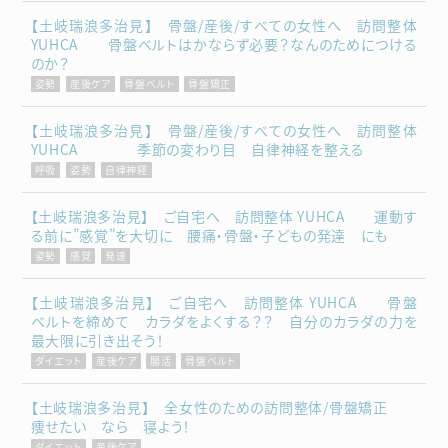
【土岐瑞浪多治見】 骨盤/産後/すべての女性へ 訪問整体
YUHCA 骨盤ベルトはかならず必要？なんのためにつける
のか？
姿勢
産後ケア
骨盤ベルト
骨盤矯正
【土岐瑞浪多治見】 骨盤/産後/すべての女性へ 訪問整体
YUHCA 季節の変わり目 自律神経を整える
呼吸
姿勢
自律神経
【土岐瑞浪多治見】 ご自宅へ 訪問整体 YUHCA 運動す
る前に”感覚”を大切に 腰痛・骨盤・子どもの発達 にも
姿勢
感覚
発達
【土岐瑞浪多治見】 ご自宅へ 訪問整体 YUHCA 骨盤
ベルトを締めて カラダをよくする？？ 自分のカラダの力を
最大限に引き出そう！
ダイエット
産後ケア
腸活
骨盤ベルト
【土岐瑞浪多治見】 全女性のための訪問整体/骨盤矯正
痩せたい なら 寝よう！
ダイエット
産後ケア