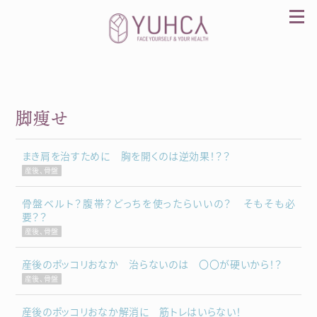
Skip
to
content
脚痩せ
カラダを整え、習慣を変えて、心を前向きに。産
前産後訪問整体 YUHCA（ユウカ）
まき肩を治すために 胸を開くのは逆効果！？？
産後、骨盤
骨盤ベルト？腹帯？どっちを使ったらいいの？ そもそも必
要？？
産後、骨盤
産後のポッコリおなか 治らないのは 〇〇が硬いから！？
産後、骨盤
産後のポッコリおなか解消に 筋トレはいらない！