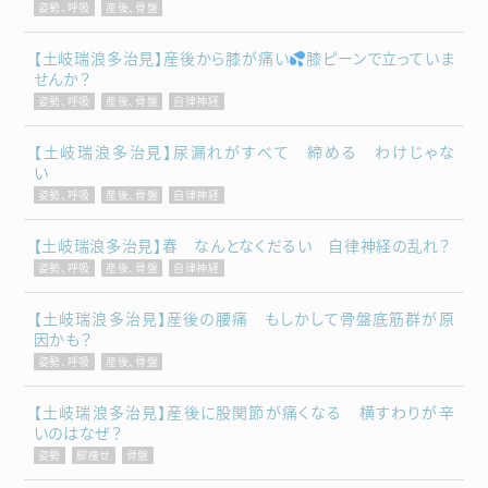
姿勢、呼吸
産後、骨盤
【土岐瑞浪多治見】産後から膝が痛い
膝ピーンで立っていま
せんか？
姿勢、呼吸
産後、骨盤
自律神経
【土岐瑞浪多治見】尿漏れがすべて 締める わけじゃな
い
姿勢、呼吸
産後、骨盤
自律神経
【土岐瑞浪多治見】春 なんとなくだるい 自律神経の乱れ？
姿勢、呼吸
産後、骨盤
自律神経
【土岐瑞浪多治見】産後の腰痛 もしかして骨盤底筋群が原
因かも？
姿勢、呼吸
産後、骨盤
【土岐瑞浪多治見】産後に股関節が痛くなる 横すわりが辛
いのはなぜ？
姿勢
脚痩せ
骨盤