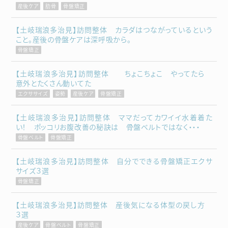
産後ケア
肋骨
骨盤矯正
【土岐瑞浪多治見】訪問整体 カラダはつながっているという
こと。産後の骨盤ケアは深呼吸から。
骨盤矯正
【土岐瑞浪多治見】訪問整体 ちょこちょこ やってたら
意外とたくさん動いてた
エクササイズ
姿勢
産後ケア
骨盤矯正
【土岐瑞浪多治見】訪問整体 ママだってカワイイ水着着た
い！ ポッコリお腹改善の秘訣は 骨盤ベルトではなく・・・
骨盤ベルト
骨盤矯正
【土岐瑞浪多治見】訪問整体 自分でできる骨盤矯正エクサ
サイズ３選
骨盤矯正
【土岐瑞浪多治見】訪問整体 産後気になる体型の戻し方
３選
産後ケア
骨盤ベルト
骨盤矯正