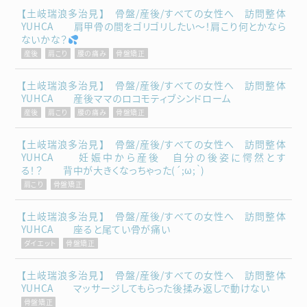
【土岐瑞浪多治見】 骨盤/産後/すべての女性へ 訪問整体
YUHCA 肩甲骨の間をゴリゴリしたい～！肩こり何とかなら
ないかな？
産後
肩こり
腰の痛み
骨盤矯正
【土岐瑞浪多治見】 骨盤/産後/すべての女性へ 訪問整体
YUHCA 産後ママのロコモティブシンドローム
産後
肩こり
腰の痛み
骨盤矯正
【土岐瑞浪多治見】 骨盤/産後/すべての女性へ 訪問整体
YUHCA 妊娠中から産後 自分の後姿に愕然とす
る！？ 背中が大きくなっちゃった(´;ω;｀)
肩こり
骨盤矯正
【土岐瑞浪多治見】 骨盤/産後/すべての女性へ 訪問整体
YUHCA 座ると尾てい骨が痛い
ダイエット
骨盤矯正
【土岐瑞浪多治見】 骨盤/産後/すべての女性へ 訪問整体
YUHCA マッサージしてもらった後揉み返しで動けない
骨盤矯正