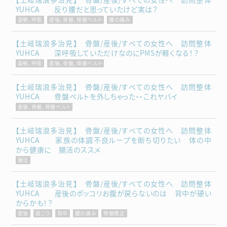
YUHCA 反り腰だと思っていたけど実は？
姿勢、呼吸
産後、骨盤、骨盤ベルト
腰の痛み
【土岐瑞浪多治見】 骨盤/産後/すべての女性へ 訪問整体
YUHCA 深呼吸していただけなのにPMSが軽くなる！？
姿勢、呼吸
産後、骨盤、骨盤ベルト
【土岐瑞浪多治見】 骨盤/産後/すべての女性へ 訪問整体
YUHCA 骨盤ベルトを外しちゃった・・これヤバイ
産後、骨盤、骨盤ベルト
【土岐瑞浪多治見】 骨盤/産後/すべての女性へ 訪問整体
YUHCA 家族の体調不良ループを断ち切りたい 体の中
から健康に 腸活のススメ
腸活
【土岐瑞浪多治見】 骨盤/産後/すべての女性へ 訪問整体
YUHCA 産後のポッコリお腹が戻らないのは 背中が硬い
からかも！？
産後
肩こり
背中
腰の痛み
骨盤矯正