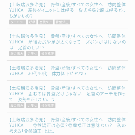
【土岐瑞浪多治見】 骨盤/産後/すべての女性へ 訪問整体
YUHCA 産後ダイエットには呼吸 胸式呼吸と腹式呼吸どっ
ちがいいの？
ダイエット
呼吸
産後ケア
骨盤矯正
【土岐瑞浪多治見】 骨盤/産後/すべての女性へ 訪問整体
YUHCA 産後お尻や足が太くなって ズボンがはけないの
は 足首のせい！？
腰の痛み
足痩せ
骨盤矯正
【土岐瑞浪多治見】 骨盤/産後/すべての女性へ 訪問整体
YUHCA 30代40代 体力低下がヤバい
【土岐瑞浪多治見】 骨盤/産後/すべての女性へ 訪問整体
YUHCA 歪むのは骨盤だけじゃない 足首のアーチを作っ
て 姿勢を正していこう
腰の痛み
足痩せ
骨盤矯正
【土岐瑞浪多治見】 骨盤/産後/すべての女性へ 訪問整体
YUHCA 骨盤矯正は必須？骨盤矯正は意味ない？ 私の
考える「骨盤矯正」とは。