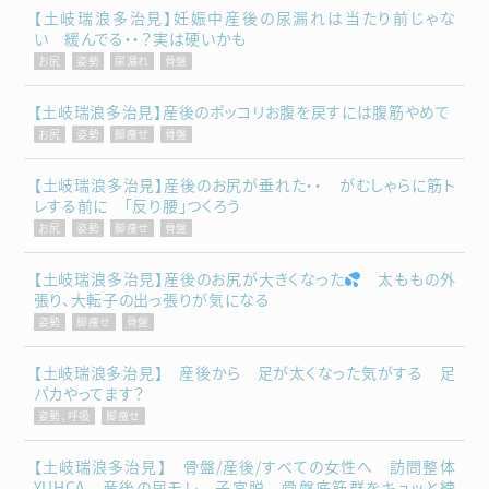
【土岐瑞浪多治見】妊娠中産後の尿漏れは当たり前じゃな
い 緩んでる・・？実は硬いかも
お尻
姿勢
尿漏れ
骨盤
【土岐瑞浪多治見】産後のポッコリお腹を戻すには腹筋やめて
お尻
姿勢
脚痩せ
骨盤
【土岐瑞浪多治見】産後のお尻が垂れた・・ がむしゃらに筋ト
レする前に 「反り腰」つくろう
お尻
姿勢
脚痩せ
骨盤
【土岐瑞浪多治見】産後のお尻が大きくなった
太ももの外
張り、大転子の出っ張りが気になる
姿勢
脚痩せ
骨盤
【土岐瑞浪多治見】 産後から 足が太くなった気がする 足
パカやってます？
姿勢、呼吸
脚痩せ
【土岐瑞浪多治見】 骨盤/産後/すべての女性へ 訪問整体
YUHCA 産後の尿モレ 子宮脱 骨盤底筋群をキュッと締