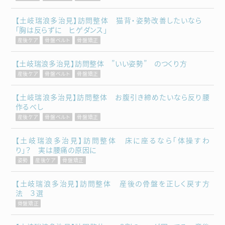
【土岐瑞浪多治見】訪問整体 猫背・姿勢改善したいなら
「胸は反らずに ヒゲダンス」
産後ケア
骨盤ベルト
骨盤矯正
【土岐瑞浪多治見】訪問整体 ”いい姿勢” のつくり方
産後ケア
骨盤ベルト
骨盤矯正
【土岐瑞浪多治見】訪問整体 お腹引き締めたいなら反り腰
作るべし
産後ケア
骨盤ベルト
骨盤矯正
【土岐瑞浪多治見】訪問整体 床に座るなら「体操すわ
り」？ 実は腰痛の原因に
姿勢
産後ケア
骨盤矯正
【土岐瑞浪多治見】訪問整体 産後の骨盤を正しく戻す方
法 ３選
骨盤矯正