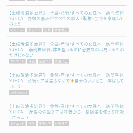
【土岐瑞浪多治見】 骨盤/産後/すべての女性へ 訪問整体
YUHCA 骨盤の歪みがすべての原因？胸椎・肋骨を意識して
みよう
マタニティ
産後ケア
肋骨
骨盤矯正
【土岐瑞浪多治見】 骨盤/産後/すべての女性へ 訪問整体
YUHCA 筋肉神経骨、体を整えるのに必要なのは見えるもの
だけじゃない
ダイエット
呼吸
産後ケア
骨盤矯正
【土岐瑞浪多治見】 骨盤/産後/すべての女性へ 訪問整体
YUHCA 産後ケアは焦らないで
自分のいいとこ 伸ばして
いこう
bodyimage
【土岐瑞浪多治見】 骨盤/産後/すべての女性へ 訪問整体
YUHCA 産後の骨盤ケアは呼吸から 横隔膜を使って呼吸
してみよう
ダイエット
呼吸
産後ケア
骨盤矯正