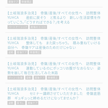
産後ケア
骨盤矯正
【土岐瑞浪多治見】 骨盤/産後/すべての女性へ 訪問整体
YUHCA 産前に戻そう と焦るより 新しい生活習慣を作
っていこう。「どうすればできる？」を考える
パートナーシップ
産後のココロ
【土岐瑞浪多治見】 骨盤/産後/すべての女性へ 訪問整体
YUHCA 整体しても また戻っちゃう。 積み重ねていける
自分へ 骨盤ケアは産後のためだけじゃない
姿勢
産後ケア
骨盤矯正
【土岐瑞浪多治見】 骨盤/産後/すべての女性へ 訪問整体
YUHCA 運動しているのにポッコリお腹がなおらない 姿
勢を崩して毎日生活してみた末路
ポッコリお腹
姿勢
産後ケア
骨盤矯正
【土岐瑞浪多治見】 骨盤/産後/すべての女性へ 訪問整体
YUHCA セミナー講師させていただきました 骨盤底筋
群 ギュギュっと締めるだけになってませんか？
姿勢
尿モレ
産後ケア