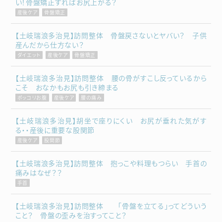
い！骨盤矯正すればお尻上がる？
産後ケア
骨盤矯正
【土岐瑞浪多治見】訪問整体 骨盤戻さないとヤバい？ 子供
産んだから仕方ない？
ダイエット
産後ケア
骨盤矯正
【土岐瑞浪多治見】訪問整体 腰の骨がすこし反っているから
こそ おなかもお尻も引き締まる
ポッコリお腹
産後ケア
腰の痛み
【土岐瑞浪多治見】胡坐で座りにくい お尻が垂れた気がす
る・・産後に重要な股関節
産後ケア
股関節
【土岐瑞浪多治見】訪問整体 抱っこや料理もつらい 手首の
痛みはなぜ？？
手首
【土岐瑞浪多治見】訪問整体 「骨盤を立てる」ってどういう
こと？ 骨盤の歪みを治すってこと？