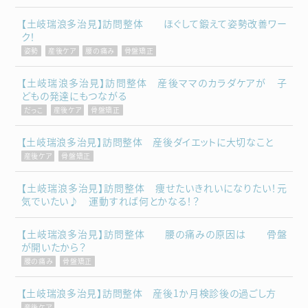
【土岐瑞浪多治見】訪問整体 ほぐして鍛えて姿勢改善ワー
ク！
姿勢
産後ケア
腰の痛み
骨盤矯正
【土岐瑞浪多治見】訪問整体 産後ママのカラダケアが 子
どもの発達にもつながる
だっこ
産後ケア
骨盤矯正
【土岐瑞浪多治見】訪問整体 産後ダイエットに大切なこと
産後ケア
骨盤矯正
【土岐瑞浪多治見】訪問整体 痩せたいきれいになりたい！元
気でいたい♪ 運動すれば何とかなる！？
【土岐瑞浪多治見】訪問整体 腰の痛みの原因は 骨盤
が開いたから？
腰の痛み
骨盤矯正
【土岐瑞浪多治見】訪問整体 産後1か月検診後の過ごし方
産後ケア