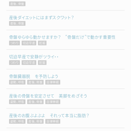
産後、骨盤
産後ダイエットにはまずスクワット？
産後、骨盤
骨盤ゆらゆら動かせますか？ ”骨盤だけ”で動かす重要性
つわり
切迫早産
妊娠
切迫早産で安静がツライ・・
つわり
切迫早産
妊娠
骨盤臓器脱 を予防しよう
姿勢、呼吸
産後、骨盤
自律神経
産後の骨盤を安定させて 美脚をめざそう
姿勢、呼吸
産後、骨盤
自律神経
産後のお腹ぶよぶよ それって本当に脂肪？
姿勢、呼吸
産後、骨盤
自律神経