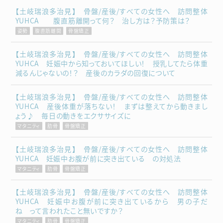
【土岐瑞浪多治見】 骨盤/産後/すべての女性へ 訪問整体
YUHCA 腹直筋離開って何？ 治し方は？予防策は？
姿勢
腹直筋離開
骨盤矯正
【土岐瑞浪多治見】 骨盤/産後/すべての女性へ 訪問整体
YUHCA 妊娠中から知っておいてほしい！ 授乳してたら体重
減るんじゃないの！？ 産後のカラダの回復について
【土岐瑞浪多治見】 骨盤/産後/すべての女性へ 訪問整体
YUHCA 産後体重が落ちない！ まずは整えてから動きまし
ょう♪ 毎日の動きをエクササイズに
マタニティ
肋骨
骨盤矯正
【土岐瑞浪多治見】 骨盤/産後/すべての女性へ 訪問整体
YUHCA 妊娠中お腹が前に突き出ている の対処法
マタニティ
肋骨
骨盤矯正
【土岐瑞浪多治見】 骨盤/産後/すべての女性へ 訪問整体
YUHCA 妊娠中お腹が前に突き出ているから 男の子だ
ね って言われたこと無いですか？
マタニティ
肋骨
骨盤矯正