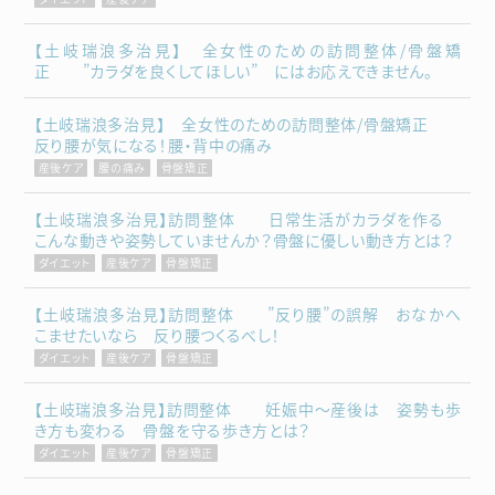
【土岐瑞浪多治見】 全女性のための訪問整体/骨盤矯
正 ”カラダを良くしてほしい” にはお応えできません。
【土岐瑞浪多治見】 全女性のための訪問整体/骨盤矯正
反り腰が気になる！腰・背中の痛み
産後ケア
腰の痛み
骨盤矯正
【土岐瑞浪多治見】訪問整体 日常生活がカラダを作る
こんな動きや姿勢していませんか？骨盤に優しい動き方とは？
ダイエット
産後ケア
骨盤矯正
【土岐瑞浪多治見】訪問整体 ”反り腰”の誤解 おなかへ
こませたいなら 反り腰つくるべし！
ダイエット
産後ケア
骨盤矯正
【土岐瑞浪多治見】訪問整体 妊娠中～産後は 姿勢も歩
き方も変わる 骨盤を守る歩き方とは？
ダイエット
産後ケア
骨盤矯正