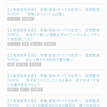
【土岐瑞浪多治見】 骨盤/産後/すべての女性へ 訪問整体
YUHCA 「産後」ダイエットは必要？
ダイエット
骨盤矯正
【土岐瑞浪多治見】 骨盤/産後/すべての女性へ 訪問整体
YUHCA 産後すぐ激しい運動はダメって・・みんなどうやっ
て体型戻してる？
ダイエット
姿勢
腰の痛み
骨盤矯正
【土岐瑞浪多治見】 骨盤/産後/すべての女性へ 訪問整体
YUHCA おむつ替えやお世話で腰が痛い
姿勢
腰の痛み
骨盤矯正
【土岐瑞浪多治見】 骨盤/産後/すべての女性へ 訪問整体
YUHCA 背中をゴリゴリしたくなる痛み 背中をほぐす前
にお腹を安定させよう
産後ケア
肩こり
骨盤矯正
【土岐瑞浪多治見】 骨盤/産後/すべての女性へ 訪問整体
YUHCA ポッコリお腹解消のための腹筋は 腰への負担も