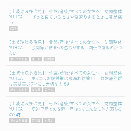
【土岐瑞浪多治見】 骨盤/産後/すべての女性へ 訪問整体
YUHCA ずっと寝ているときや寝返りするときに腰が痛
い
腰痛
【土岐瑞浪多治見】 骨盤/産後/すべての女性へ 訪問整体
YUHCA 股関節が詰まった感じがする 胡坐で座るのがつ
らい
ポッコリお腹
尿モレ
股関節
【土岐瑞浪多治見】 骨盤/産後/すべての女性へ 訪問整体
YUHCA ポッコリお腹対策は尿漏れ対策！？ 骨盤底筋群
は実は美ボディにも大切なのです
ポッコリお腹
反り腰
尿モレ
【土岐瑞浪多治見】 骨盤/産後/すべての女性へ 訪問整体
YUHCA 切迫早産での安静 産後ってこんなに体力落ちる
の？
ポッコリお腹
反り腰
尿モレ