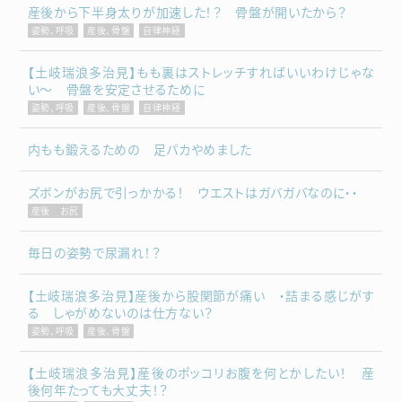
産後から下半身太りが加速した！？ 骨盤が開いたから？
姿勢、呼吸
産後、骨盤
自律神経
【土岐瑞浪多治見】もも裏はストレッチすればいいわけじゃな
い～ 骨盤を安定させるために
姿勢、呼吸
産後、骨盤
自律神経
内もも鍛えるための 足パカやめました
ズボンがお尻で引っかかる！ ウエストはガバガバなのに・・
産後 お尻
毎日の姿勢で尿漏れ！？
【土岐瑞浪多治見】産後から股関節が痛い ・詰まる感じがす
る しゃがめないのは仕方ない？
姿勢、呼吸
産後、骨盤
【土岐瑞浪多治見】産後のポッコリお腹を何とかしたい！ 産
後何年たっても大丈夫！？