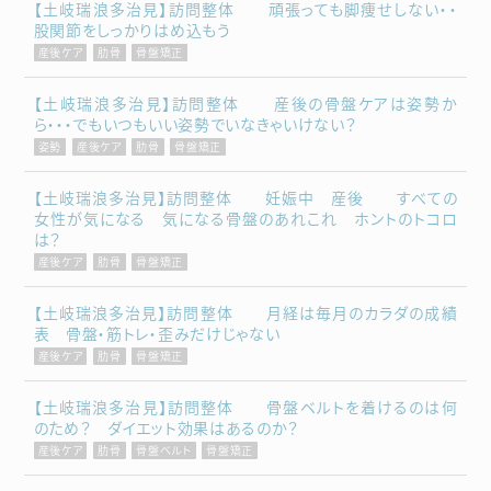
【土岐瑞浪多治見】訪問整体 頑張っても脚痩せしない・・
股関節をしっかりはめ込もう
産後ケア
肋骨
骨盤矯正
【土岐瑞浪多治見】訪問整体 産後の骨盤ケアは姿勢か
ら・・・でもいつもいい姿勢でいなきゃいけない？
姿勢
産後ケア
肋骨
骨盤矯正
【土岐瑞浪多治見】訪問整体 妊娠中 産後 すべての
女性が気になる 気になる骨盤のあれこれ ホントのトコロ
は？
産後ケア
肋骨
骨盤矯正
【土岐瑞浪多治見】訪問整体 月経は毎月のカラダの成績
表 骨盤・筋トレ・歪みだけじゃない
産後ケア
肋骨
骨盤矯正
【土岐瑞浪多治見】訪問整体 骨盤ベルトを着けるのは何
のため？ ダイエット効果はあるのか？
産後ケア
肋骨
骨盤ベルト
骨盤矯正