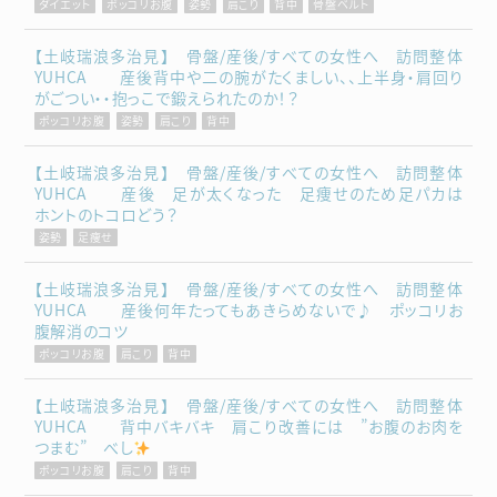
ダイエット
ポッコリお腹
姿勢
肩こり
背中
骨盤ベルト
【土岐瑞浪多治見】 骨盤/産後/すべての女性へ 訪問整体
YUHCA 産後背中や二の腕がたくましい、、上半身・肩回り
がごつい・・抱っこで鍛えられたのか！？
ポッコリお腹
姿勢
肩こり
背中
【土岐瑞浪多治見】 骨盤/産後/すべての女性へ 訪問整体
YUHCA 産後 足が太くなった 足痩せのため足パカは
ホントのトコロどう？
姿勢
足痩せ
【土岐瑞浪多治見】 骨盤/産後/すべての女性へ 訪問整体
YUHCA 産後何年たってもあきらめないで♪ ポッコリお
腹解消のコツ
ポッコリお腹
肩こり
背中
【土岐瑞浪多治見】 骨盤/産後/すべての女性へ 訪問整体
YUHCA 背中バキバキ 肩こり改善には ”お腹のお肉を
つまむ” べし
ポッコリお腹
肩こり
背中