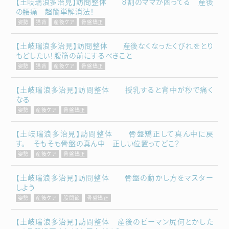
【土岐瑞浪多治見】訪問整体 ８割のママが困ってる 産後
の腰痛 超簡単解消法！
姿勢
猫背
産後ケア
骨盤矯正
【土岐瑞浪多治見】訪問整体 産後なくなったくびれをとり
もどしたい！腹筋の前にするべきこと
姿勢
猫背
産後ケア
骨盤矯正
【土岐瑞浪多治見】訪問整体 授乳すると背中が秒で痛く
なる
姿勢
産後ケア
骨盤矯正
【土岐瑞浪多治見】訪問整体 骨盤矯正して真ん中に戻
す。 そもそも骨盤の真ん中 正しい位置ってどこ？
姿勢
産後ケア
骨盤矯正
【土岐瑞浪多治見】訪問整体 骨盤の動かし方をマスター
しよう
姿勢
産後ケア
股関節
骨盤矯正
【土岐瑞浪多治見】訪問整体 産後のピーマン尻何とかした