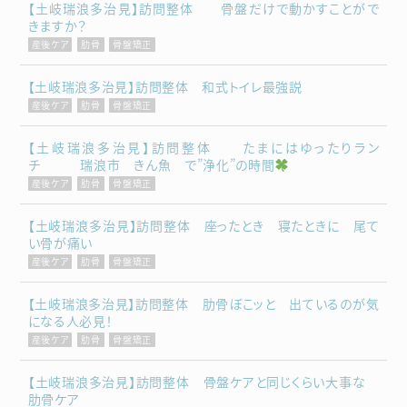
【土岐瑞浪多治見】訪問整体 骨盤だけで動かすことがで
きますか？
産後ケア
肋骨
骨盤矯正
【土岐瑞浪多治見】訪問整体 和式トイレ最強説
産後ケア
肋骨
骨盤矯正
【土岐瑞浪多治見】訪問整体 たまにはゆったりラン
チ 瑞浪市 きん魚 で”浄化”の時間
産後ケア
肋骨
骨盤矯正
【土岐瑞浪多治見】訪問整体 座ったとき 寝たときに 尾て
い骨が痛い
産後ケア
肋骨
骨盤矯正
【土岐瑞浪多治見】訪問整体 肋骨ぼこッと 出ているのが気
になる人必見！
産後ケア
肋骨
骨盤矯正
【土岐瑞浪多治見】訪問整体 骨盤ケアと同じくらい大事な
肋骨ケア